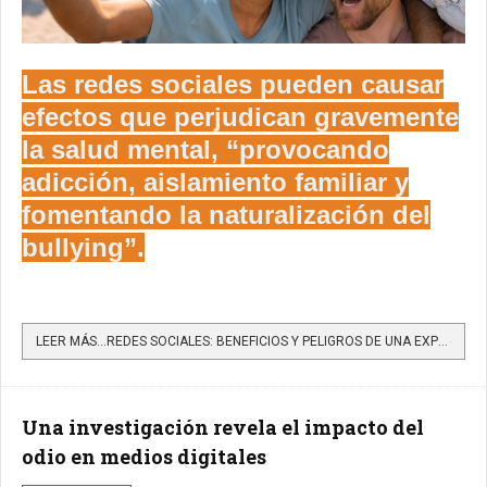
Las redes sociales pueden causar
efectos que perjudican gravemente
la salud mental, “provocando
adicción, aislamiento familiar y
fomentando la naturalización del
bullying”.
LEER MÁS…REDES SOCIALES: BENEFICIOS Y PELIGROS DE UNA EXPOSICIÓN SIN LÍMITES
Una investigación revela el impacto del
odio en medios digitales