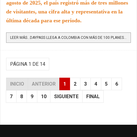
agosto de 2025, el país registró más de tres millones
de visitantes, una cifra alta y representativa en la
última década para ese periodo.
LEER MÁS…DAYPASS LLEGA A COLOMBIA CON MÁS DE 100 PLANES DE UN DÍA PARA TRANSFORMAR LA EXPERIENCIA TURÍSTICA
PÁGINA 1 DE 14
INICIO
ANTERIOR
1
2
3
4
5
6
7
8
9
10
SIGUIENTE
FINAL