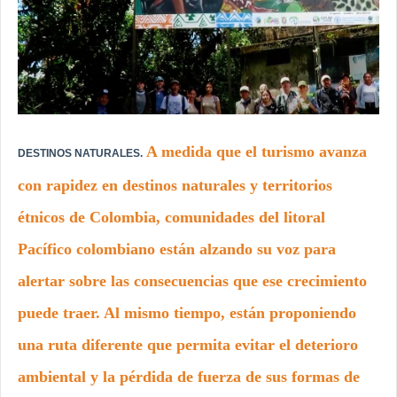
A medida que el turismo avanza
DESTINOS NATURALES.
con rapidez en destinos naturales y territorios
étnicos de Colombia, comunidades del litoral
Pacífico colombiano están alzando su voz para
alertar sobre las consecuencias que ese crecimiento
puede traer. Al mismo tiempo, están proponiendo
una ruta diferente que permita evitar el deterioro
ambiental y la pérdida de fuerza de sus formas de