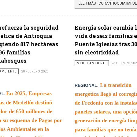
efuerza la seguridad
Energía solar cambia 
ética de Antioquia
vida de seis familias 
giendo 817 hectáreas
Puente Iglesias tras 3
96 familias
sin electricidad
dabosques
MEDIO AMBIENTE
23 FEBRERO 202
AMBIENTE
28 FEBRERO 2026
La transición
REGIONAL.
En 2025, Empresas
energética llegó al correg
AL.
as de Medellín destinó
de Fredonia con la instala
dor de 650 millones de
paneles solares, una opció
a su esquema de Pagos por
generación de energía lim
ios Ambientales en la
para familias que no tenía