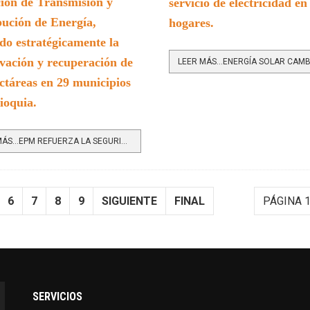
ión de Transmisión y
servicio de electricidad en
bución de Energía,
hogares.
do estratégicamente la
vación y recuperación de
ctáreas en 29 municipios
ioquia.
LEER MÁS…EPM REFUERZA LA SEGURIDAD ENERGÉTICA DE ANTIOQUIA PROTEGIENDO 817 HECTÁREAS CON 196 FAMILIAS...
6
7
8
9
SIGUIENTE
FINAL
PÁGINA 1
SERVICIOS