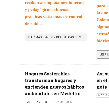
reciban acompañamiento técnico
para e
y pedagógico en buenas
la qu
prácticas y sistemas de control
Colom
de ruido.
alguno
estrat
LEER MÁS…BARES Y DISCOTECAS DE MEDELLÍN PODRÁN RECIBIR ASESORÍA PARA PREVENIR AFECTACIONES POR RUIDO
hídric
Hogares Sostenibles
Así s
transforman hogares y
en el
encienden nuevos hábitos
note
ambientales en Medellín
MEDIO 
MEDIO AMBIENTE
10 ABRIL 2026