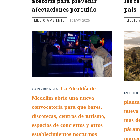
asesoría para prevenir
las f
afectaciones por ruido
país
MEDIO AMBIENTE
10 MAY 2026
MEDIO 
La Alcaldía de
CONVIVENCIA.
REFORE
Medellín abrió una nueva
plántu
convocatoria para que bares,
nueva 
discotecas, centros de turismo,
más de
espacios de conciertos y otros
páramo
establecimientos nocturnos
marca