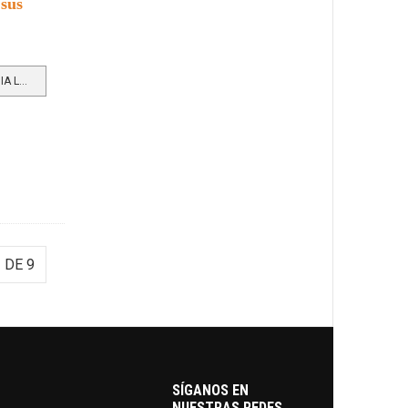
 sus
LEER MÁS…ENERGÍA SOLAR CAMBIA LA VIDA DE SEIS FAMILIAS EN PUENTE IGLESIAS TRAS 30 AÑOS SIN ELECTRICIDAD
 DE 9
SÍGANOS EN
NUESTRAS REDES