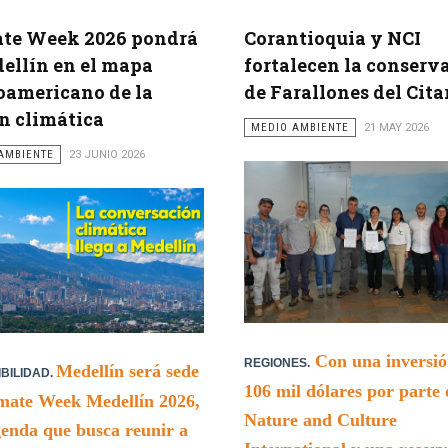
ate Week 2026 pondrá
Corantioquia y NCI
ellín en el mapa
fortalecen la conserv
oamericano de la
de Farallones del Cita
n climática
MEDIO AMBIENTE
21 MAY 2026
AMBIENTE
23 JUNIO 2026
Con una inversió
REGIONES.
Medellín será sede
BILIDAD.
106 mil dólares por parte 
mate Week Medellín 2026,
Nature and Culture
enda que busca reunir a