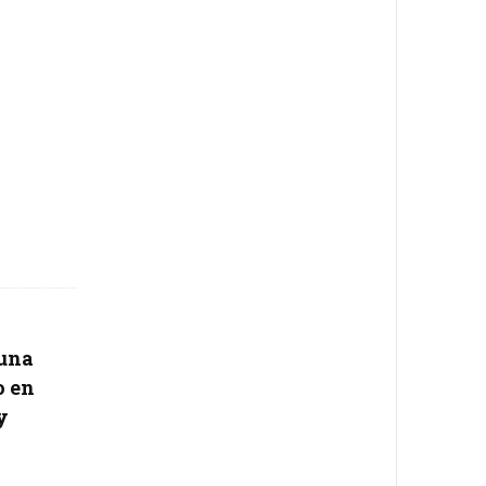
auna
o en
y