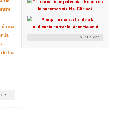
a de
entre
ció una
r la
publicidad
os
 de las
LEER MÁS…CORANTIOQUIA Y NCI FORTALECEN LA CONSERVACIÓN DE FARALLONES DEL CITARÁ