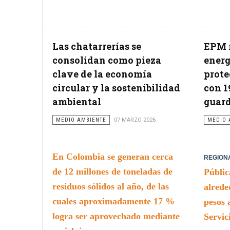
Las chatarrerías se
EPM r
consolidan como pieza
energ
clave de la economía
prote
circular y la sostenibilidad
con 1
ambiental
guar
MEDIO AMBIENTE
07 MARZO 2026
MEDIO 
En Colombia se generan cerca
REGION
de 12 millones de toneladas de
Públic
residuos sólidos al año, de las
alrede
cuales aproximadamente 17 %
pesos 
logra ser aprovechado mediante
Servic