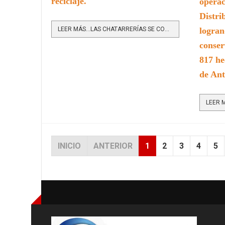
reciclaje.
operac
Distri
LEER MÁS…LAS CHATARRERÍAS SE CONSOLIDAN COMO PIEZA CLAVE DE LA ECONOMÍA CIRCULAR Y LA SOSTENIBILIDAD...
logran
conser
817 he
de Ant
INICIO
ANTERIOR
1
2
3
4
5