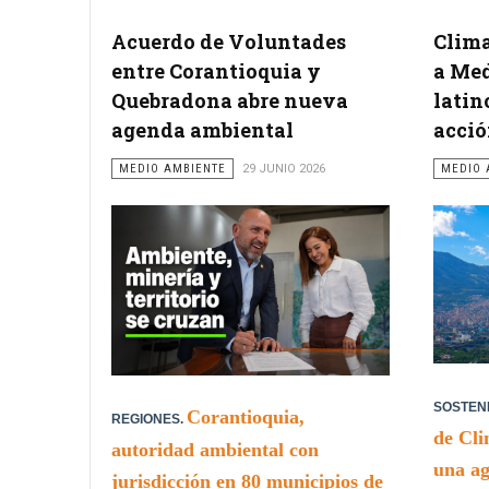
Acuerdo de Voluntades
Clim
entre Corantioquia y
a Med
Quebradona abre nueva
latin
agenda ambiental
acció
MEDIO AMBIENTE
29 JUNIO 2026
MEDIO 
SOSTENI
Corantioquia,
REGIONES.
de Cli
autoridad ambiental con
una ag
jurisdicción en 80 municipios de