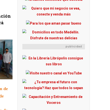
ación
rá
publicidad
n de
de