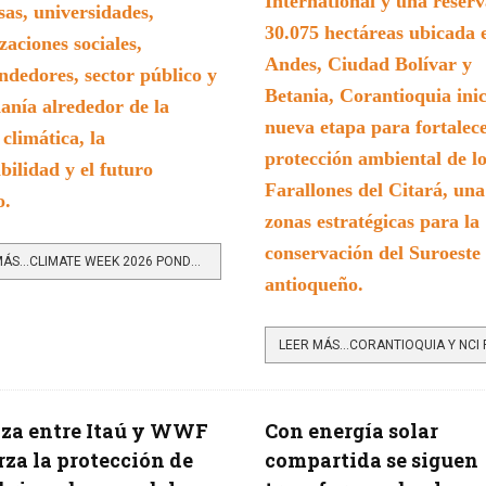
International y una reserv
as, universidades,
30.075 hectáreas ubicada 
zaciones sociales,
Andes, Ciudad Bolívar y
dedores, sector público y
Betania, Corantioquia ini
anía alrededor de la
nueva etapa para fortalece
 climática, la
protección ambiental de l
ibilidad y el futuro
Farallones del Citará, una
o.
zonas estratégicas para la
conservación del Suroeste
LEER MÁS…CLIMATE WEEK 2026 PONDRÁ A MEDELLÍN EN EL MAPA LATINOAMERICANO DE LA ACCIÓN CLIMÁTICA
antioqueño.
za entre Itaú y WWF
Con energía solar
rza la protección de
compartida se siguen