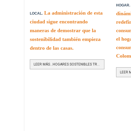
HOGAR.
La administración de esta
dinámi
LOCAL.
ciudad sigue encontrando
redefi
maneras de demostrar que la
consum
el hog
sostenibilidad también empieza
consum
dentro de las casas.
Colom
LEER MÁS…HOGARES SOSTENIBLES TRANSFORMAN HOGARES Y ENCIENDEN NUEVOS HÁBITOS AMBIENTALES EN MEDELLÍN