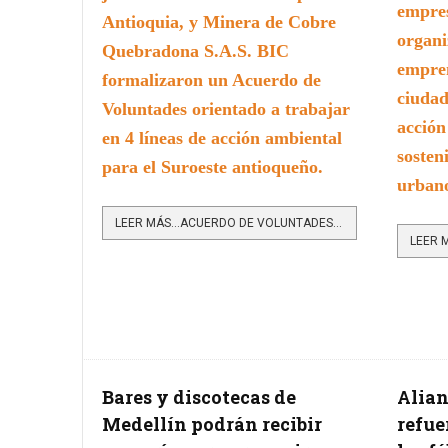
empres
Antioquia, y Minera de Cobre
organi
Quebradona S.A.S. BIC
empren
formalizaron un Acuerdo de
ciudad
Voluntades orientado a trabajar
acción
en 4 líneas de acción ambiental
sosten
para el Suroeste antioqueño.
urban
LEER MÁS…ACUERDO DE VOLUNTADES ENTRE CORANTIOQUIA Y QUEBRADONA ABRE NUEVA AGENDA AMBIENTAL
Bares y discotecas de
Alian
Medellín podrán recibir
refue