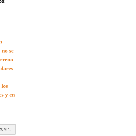
os
n
 no se
erreno
olares
 los
es y en
LEER MÁS…CON ENERGÍA SOLAR COMPARTIDA SE SIGUEN TRANSFORMANDO ALGUNOS BARRIOS DE MEDELLÍN