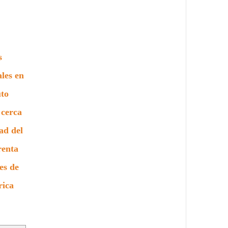
s
les en
uto
 cerca
ad del
renta
es de
rica