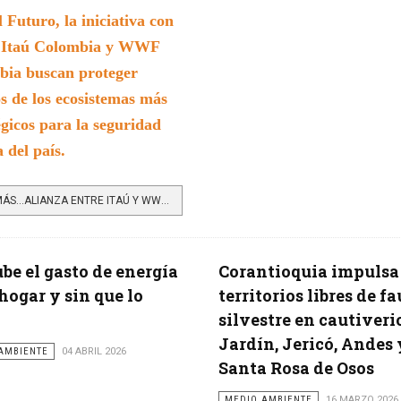
l Futuro, la iniciativa con
e Itaú Colombia y WWF
bia buscan proteger
s de los ecosistemas más
égicos para la seguridad
a del país.
LEER MÁS…ALIANZA ENTRE ITAÚ Y WWF REFUERZA LA PROTECCIÓN DE LAS FÁBRICAS DE AGUA DEL PAÍS
ube el gasto de energía
Corantioquia impulsa
 hogar y sin que lo
territorios libres de f
silvestre en cautiveri
Jardín, Jericó, Andes 
AMBIENTE
04 ABRIL 2026
Santa Rosa de Osos
MEDIO AMBIENTE
16 MARZO 2026