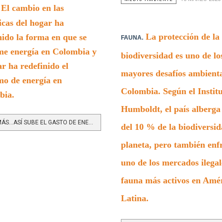
El cambio en las
cas del hogar ha
La protección de la
nido la forma en que se
FAUNA.
e energía en Colombia y
biodiversidad es uno de lo
ar ha redefinido el
mayores desafíos ambienta
o de energía en
Colombia. Según el Instit
bia.
Humboldt, el país alberga
LEER MÁS…ASÍ SUBE EL GASTO DE ENERGÍA EN EL HOGAR Y SIN QUE LO NOTE
del 10 % de la biodiversid
planeta, pero también enf
uno de los mercados ilegal
fauna más activos en Amé
Latina.