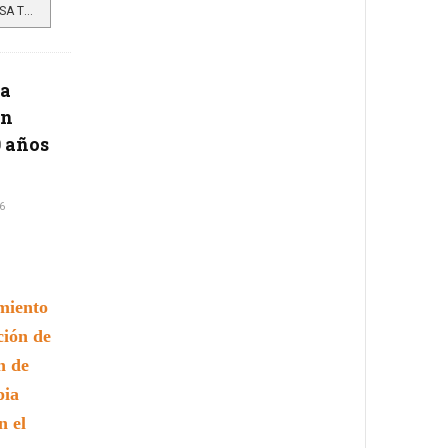
LEER MÁS…CORANTIOQUIA IMPULSA TERRITORIOS LIBRES DE FAUNA SILVESTRE EN CAUTIVERIO EN JARDÍN, JERICÓ, ANDES...
la
en
0 años
6
imiento
ción de
n de
pia
n el