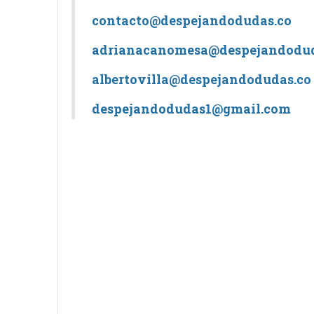
contacto@despejandodudas.co
adrianacanomesa@despejandodud
albertovilla@despejandodudas.co
despejandodudas1@gmail.com