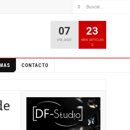
07
23
VIE
,
AGO
NEW ARTICLES
EMAS
CONTACTO
de