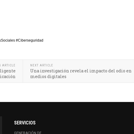
sSociales #Ciberseguridad
S ARTICLE
NEXT ARTICLE
eligente
Una investigación revela el impacto del odio en
icación
medios digitales
SERVICIOS
GENERACIÓN DE