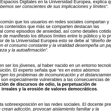
 Espacios Digitales en la Universidad Europea, explica 
ebemos ser conscientes de sus implicaciones y límites”
.
s común que los usuarios en redes sociales compartan y
los contenidos que más se comparten destacan las
al como episodios de ansiedad, así como detalles cotidi
de manifiesto los difusos límites entre lo público y lo p
sor de la Universidad Europea esto se debe al
“diseño de
en el consumo constante y la viralidad desempeña un pa
lleza y la autoafirmación”
.
n ser los jóvenes, al haber nacido en un entorno tecnol
ición. El experto señala que
“es en estos abismos
gen los problemas de incomunicación y el distanciamie
 son especialmente vulnerables a las consecuencias de
ación de discursos de odio, la perpetuación de
s irreales y la erosión de valores democráticos
.
ta sobreexposición en las redes sociales. El docente pre
 crean adicción, provocan aislamiento familiar y la