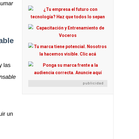
 sumar
able
y las
onsable
publicidad
uir un