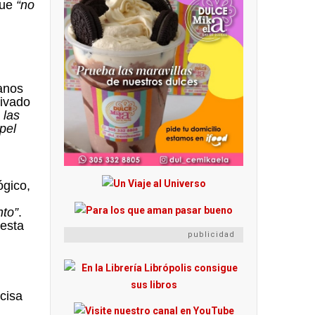
que
“
no
anos
rivado
 las
pel
ógico,
nto”
.
 esta
publicidad
cisa