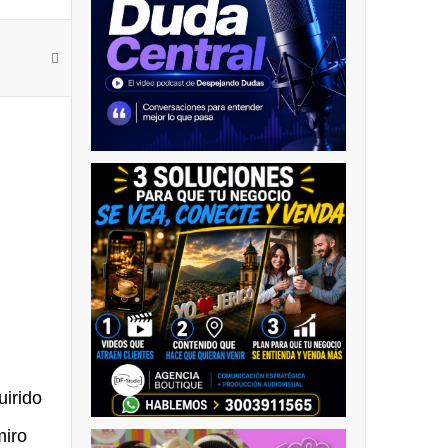
uirido
miro