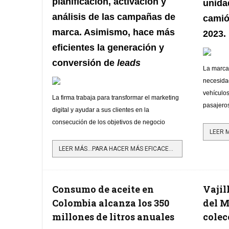
planificación, activación y
unida
análisis de las campañas de
camió
marca. Asimismo, hace más
2023.
eficientes la generación y
conversión de
leads
La marca 
necesida
vehículos
La firma trabaja para transformar el marketing
pasajero
digital y ayudar a sus clientes en la
consecución de los objetivos de negocio
LEER MÁS…PARA HACER MÁS EFICACES LAS ESTRATEGIAS DE MARCA Y MARKETING LLYC LANZA AI MEDIA ACTIVATION
Consumo de aceite en
Vajil
Colombia alcanza los 350
del M
millones de litros anuales
colec