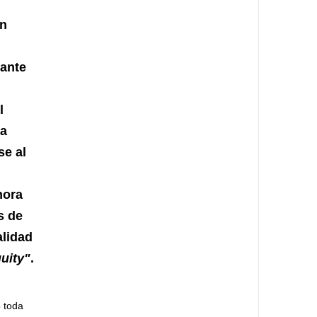
on
ante
l
ra
se al
hora
s de
alidad
uity"
.
o toda