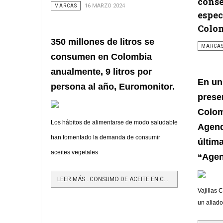
conse
MARCAS
16 MARZO 2024
espec
Colo
350 millones de litros se
MARCA
consumen en Colombia
anualmente,
9 litros por
En un
persona al año,
Euromonitor
.
prese
Colom
Los hábitos de alimentarse de modo saludable
Agend
han fomentado la demanda de consumir
última
aceites vegetales
“Agen
LEER MÁS…CONSUMO DE ACEITE EN COLOMBIA ALCANZA LOS 350 MILLONES DE LITROS ANUALES
Vajillas
un aliado