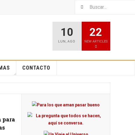
10
22
LUN
,
AGO
NEW ARTICLES
EMAS
CONTACTO
h para
as