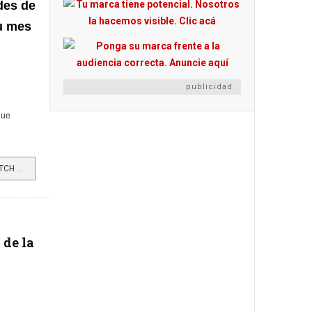
des de
su mes
publicidad
que
LEER MÁS…LORA 2: UN SMARTWATCH PARA LAS MAMÁS COLOMBIANAS
 de la