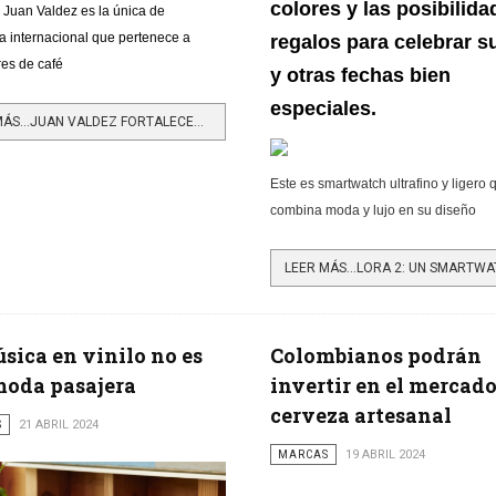
colores y las posibilida
 Juan Valdez es la única de
a internacional que pertenece a
regalos para celebrar 
res de café
y otras fechas bien
especiales.
LEER MÁS…JUAN VALDEZ FORTALECERÁ SU PRESENCIA EN NORTEAMÉRICA
Este es smartwatch ultrafino y ligero 
combina moda y lujo en su diseño
sica en vinilo no es
Colombianos podrán
moda pasajera
invertir en el mercado
cerveza artesanal
S
21 ABRIL 2024
MARCAS
19 ABRIL 2024