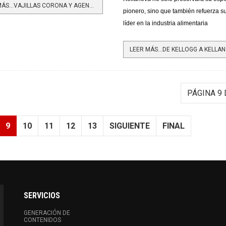
LEER MÁS…VAJILLAS CORONA Y AGENDA DEL MAR LANZAN SU NUEVA COLECCIÓN EN APOYO A LA CONSERVACIÓN DE LAS...
pionero, sino que también refuerza s
líder en la industria alimentaria
PÁGINA 9 
9
10
11
12
13
SIGUIENTE
FINAL
SERVICIOS
GENERACIÓN DE
CONTENIDOS