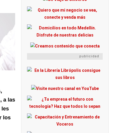
publicidad
,
 a las
 les
 los