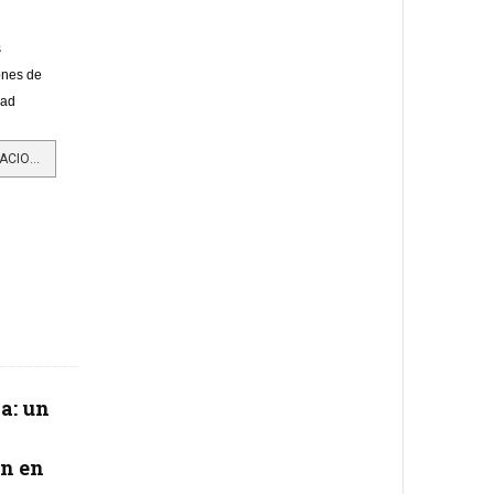
s
ones de
dad
LEER MÁS…OLÍMPICA LIDERA DONACIONES A BANCOS DE ALIMENTOS EN COLOMBIA
a: un
ón en