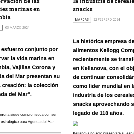
rvación de las
la industria de cereal
ies marinas en
snacks
mbia
MARCAS
22 FEBRERO 2024
S
03 MARZO 2024
La histórica empresa d
 esfuerzo conjunto por
alimentos Kellogg Com
rvar la vida marina en
recientemente se trans
bia, Vajillas Corona y
en Kellanova, con el ob
a del Mar presentan su
de continuar consolidá
 creación: la colección
como líder mundial en l
da del Mar”.
industria de los cereale
snacks aprovechando 
legado de 118 años.
 Corona sigue comprometida con ser
 estratégico para Agenda del Mar
Kellanova no solo preservará su espír