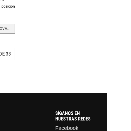
u posición
LEER MÁS…DE KELLOGG A KELLANOVA: UN NUEVO CAPÍTULO DE INNOVACIÓN Y TRADICIÓN EN LA INDUSTRIA DE CEREALES Y...
DE 33
SÍGANOS EN
NUESTRAS REDES
Facebook