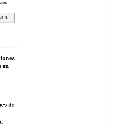
ales
LEER MÁS…COLOMBIANOS PODRÁN INVERTIR EN EL MERCADO DE LA CERVEZA ARTESANAL
ciones
s en
nes de
a.