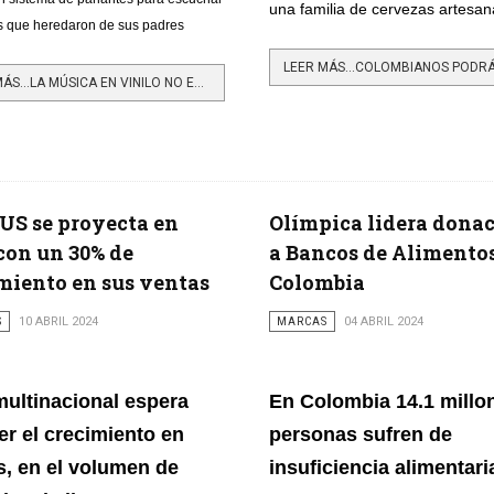
una familia de cervezas artesan
os que heredaron de sus padres
LEER MÁS…LA MÚSICA EN VINILO NO ES UNA MODA PASAJERA
S se proyecta en
Olímpica lidera dona
con un 30% de
a Bancos de Alimento
miento en sus ventas
Colombia
S
10 ABRIL 2024
MARCAS
04 ABRIL 2024
multinacional espera
En Colombia 14.1 millo
er el crecimiento en
personas sufren de
s, en el volumen de
insuficiencia alimentari