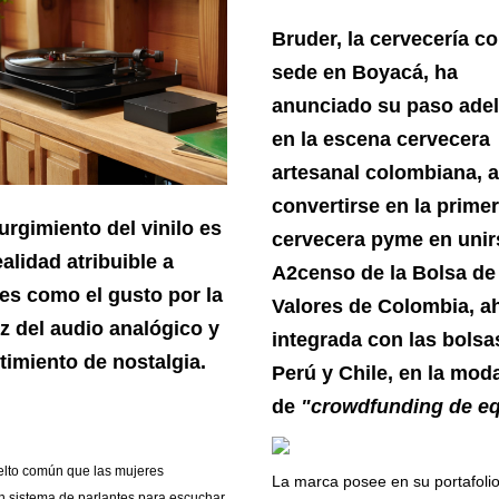
Bruder, la cervecería c
sede en Boyacá, ha
anunciado su paso adel
en la escena cervecera
artesanal colombiana, a
convertirse en la prime
urgimiento del vinilo es
cervecera pyme en unir
alidad atribuible a
A2censo de la Bolsa de
res como el gusto por la
Valores de Colombia, a
ez del audio analógico y
integrada con las bolsa
timiento de nostalgia.
Perú y Chile, en la mod
de
"crowdfunding de eq
elto común que las mujeres
La marca posee en su portafoli
n sistema de parlantes para escuchar