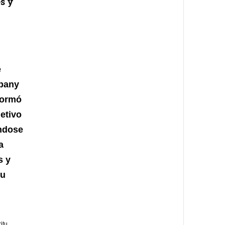
es y
e
pany
formó
jetivo
ndose
a
s y
su
itu