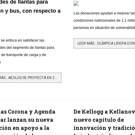
des de llantas para
n y bus, con respecto a
Las donaciones ayudan a mejorar la
condiciones nutricionales de 1.1 mill
personas en situación de vulnerabili
se enfoca en satisfacer las
des del segmento de llantas para
 de transporte de carga y de
s
LEER MÁS…AEOLUS SE PROYECTA EN 2024 CON UN 30% DE CRECIMIENTO EN SUS VENTAS
las Corona y Agenda
De Kellogg a Kellanov
ar lanzan su nueva
nuevo capítulo de
ción en apoyo a la
innovación y tradici