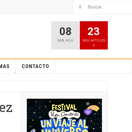
08
23
SÁB
,
AGO
NEW ARTICLES
EMAS
CONTACTO
vez