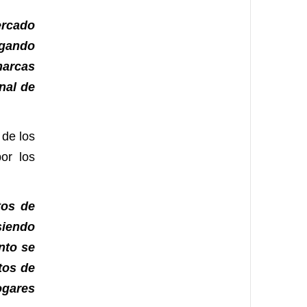
rcado
agando
marcas
nal de
 de los
or los
tos de
siendo
nto se
tos de
gares