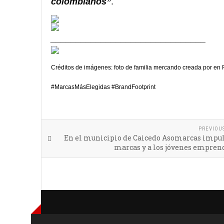
colombianos
”
.
_______________________________
Créditos de imágenes: foto de familia mercando creada por en
#MarcasMásElegidas #BrandFootprint
PREVIOU
En el municipio de Caicedo Asomarcas impuls
marcas y a los jóvenes empren