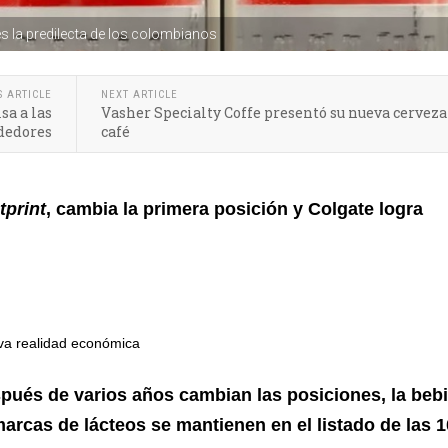
es la predilecta de los colombianos
S ARTICLE
NEXT ARTICLE
a a las
Vasher Specialty Coffe presentó su nueva cerveza
dedores
café
tprint
,
cambia la primera posición y Colgate logra
va realidad económica
spués de varios años cambian las posiciones, la beb
marcas de lácteos se mantienen en el listado de las 1