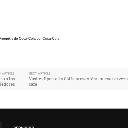
 Freepik y de Coca-Cola por Coca-Cola
S ARTICLE
NEXT ARTICLE
a a las
Vasher Specialty Coffe presentó su nueva cerveza
dedores
café