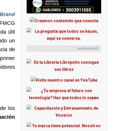
Brand
de FMCG
a útil
ndo un
publicidad
ncia de
 primer
midores
de los
uación