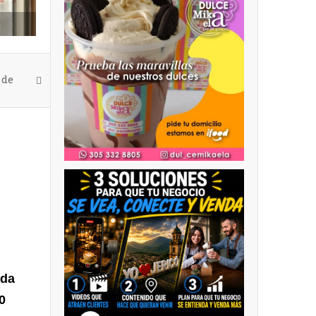
 de
ida
0