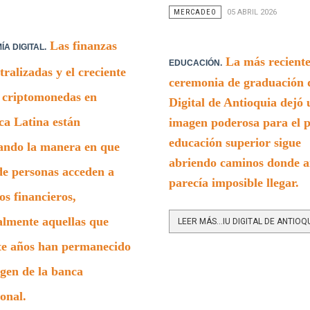
MERCADEO
05 ABRIL 2026
Las finanzas
A DIGITAL.
La más recient
EDUCACIÓN.
tralizadas y el creciente
ceremonia de graduación 
 criptomonedas en
Digital de Antioquia dejó
a Latina están
imagen poderosa para el pa
educación superior sigue
ando la manera en que
abriendo caminos donde a
de personas acceden a
parecía imposible llegar.
ios financieros,
almente aquellas que
te años han permanecido
gen de la banca
ional.