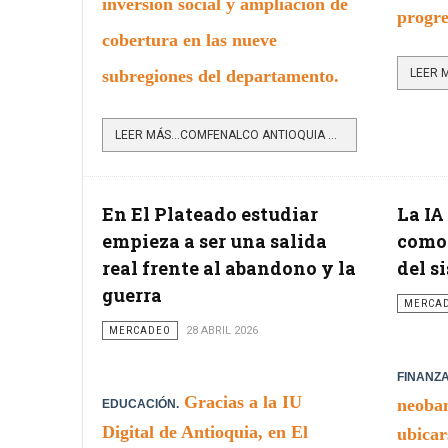
inversión social y ampliación de
progre
cobertura en las nueve
subregiones del departamento.
LEER MÁS…COMFENALCO ANTIOQUIA CERRÓ 2025 CON CRECIMIENTO FINANCIERO E IMPACTO SOCIAL EN MÁS DE 5,6 MILLONES...
En El Plateado estudiar
La IA
empieza a ser una salida
como 
real frente al abandono y la
del s
guerra
MERCA
MERCADEO
28 ABRIL 2026
FINANZA
Gracias a la IU
neoban
EDUCACIÓN.
Digital de Antioquia, en El
ubicar