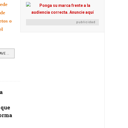
uede
 de
etos o
publicidad
el
LEER MÁS…CINCO PREGUNTAS CLAVE ANTES DE FIRMAR UN CONTRATO DE PRESTACIÓN DE SERVICIOS
ia
 que
forma