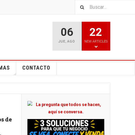
06
22
JUE
,
AGO
NEW ARTICLES
EMAS
CONTACTO
os de