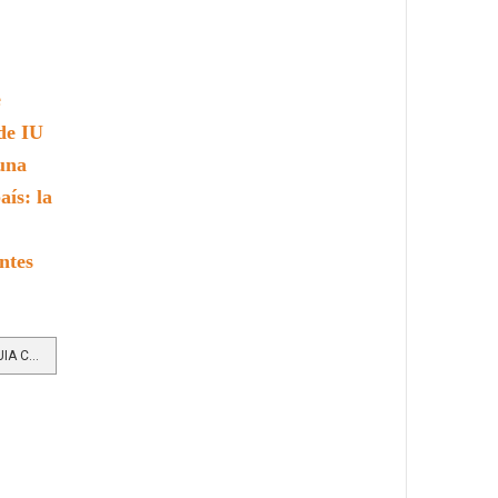
e
de IU
 una
ís: la
ntes
LEER MÁS…IU DIGITAL DE ANTIOQUIA CELEBRA 743 NUEVOS GRADUADOS Y CONFIRMA QUE LA EDUCACIÓN SÍ TRANSFORMA VIDAS