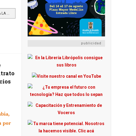
LEER MÁS…BRE-B PONE A PRUEBA LA CONTINUIDAD DIGITAL DE LA BANCA COLOMBIANA ANTE PAGOS INMEDIATOS Y FALLAS...
publicidad
e
ntrato
cios
bia,
n por