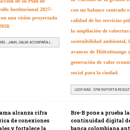
ucción de su Plan de
ollo Institucional 2027–
con un balance centrado e
con una visión proyectada
calidad de los servicios pú
2050.
la ampliación de cobertura
sostenibilidad ambiental, l
LEER MÁS…JAMIL SALMI ACOMPAÑA LA HOJA DE RUTA DE LA IU DIGITAL DE ANTIOQUIA HACIA 2050
avances de Hidroituango y
generación de valor econó
social para la ciudad.
ma alcanza cifra
Bre-B pone a prueba la
rica de conexiones
continuidad digital de
ales y fortalece la
banca colombiana ant