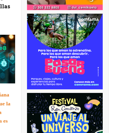
llas
iana
ue la
a
a es