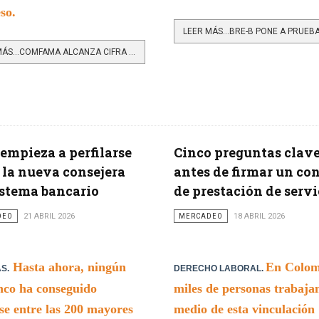
so.
LEER MÁS…COMFAMA ALCANZA CIFRA HISTÓRICA DE CONEXIONES LABORALES Y FORTALECE LA EMPLEABILIDAD EN ANTIOQUIA
 empieza a perfilarse
Cinco preguntas clav
la nueva consejera
antes de firmar un co
istema bancario
de prestación de servi
DEO
21 ABRIL 2026
MERCADEO
18 ABRIL 2026
Hasta ahora, ningún
En Colom
S.
DERECHO LABORAL.
co ha conseguido
miles de personas trabaja
se entre las 200 mayores
medio de esta vinculación