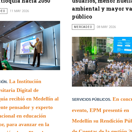
tioquia hacia 2050
usuarios, menor huell
ambiental y mayor va
DEO
11 MAY 2026
público
MERCADEO
08 MAY 2026
La Institución
IÓN.
sitaria Digital de
uia recibió en Medellín al
En conc
SERVICIOS PÚBLICOS.
ente pensador y experto
evento, EPM presentó en
acional en educación
Medellín su Rendición Púb
or, para avanzar en la
de Cuentas de la gestión 2