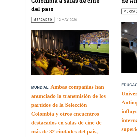
Colombia a salas de cine
de An
del país
MERCA
MERCADEO
12 MAY 2026
EDUCAC
Ambas compañías han
MUNDIAL.
Univer
anunciado la transmisión de los
Antioq
partidos de la Selección
influy
Colombia y otros encuentros
intern
destacados en salas de cine de
superi
más de 32 ciudades del país,