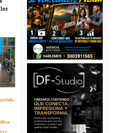
a
lor
urrido
lica
025,