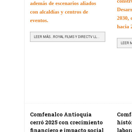
constr
además de escenarios aliados
Desarr
con alcaldías y centros de
2030, 
eventos.
hacia 
LEER MÁS…ROYAL FILMS Y DIRECTV LLEVARÁN LOS PARTIDOS DE COLOMBIA A SALAS DE CINE DEL PAÍS
Comfenalco Antioquia
Comfa
cerró 2025 con crecimiento
histó
financiero e impacto social
labor