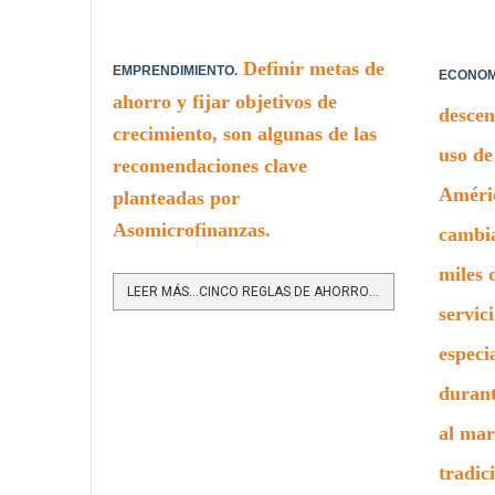
Definir metas de
EMPRENDIMIENTO.
ECONOMÍ
ahorro y fijar objetivos de
descen
crecimiento, son algunas de las
uso de
recomendaciones clave
Améric
planteadas por
Asomicrofinanzas.
cambi
miles 
LEER MÁS…CINCO REGLAS DE AHORRO QUE PUEDEN SALVAR UN EMPRENDIMIENTO DESDE EL PRIMER DÍA
servic
especi
duran
al mar
tradic