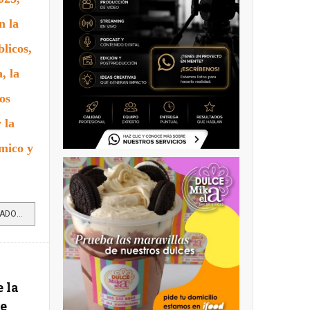
n la
blicos,
, la
os
 la
mico y
LEER MÁS…EPM REPORTA RESULTADOS DE GESTIÓN 2025 CON MÁS USUARIOS, MENOR HUELLA AMBIENTAL Y MAYOR VALOR...
 la
e