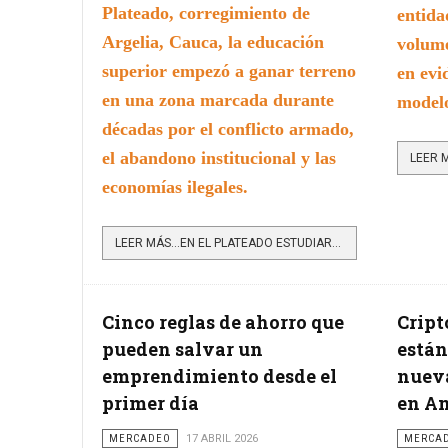
Plateado, corregimiento de
entida
Argelia, Cauca, la educación
volume
superior empezó a ganar terreno
en evi
en una zona marcada durante
modelo
décadas por el conflicto armado,
el abandono institucional y las
economías ilegales.
LEER MÁS…EN EL PLATEADO ESTUDIAR EMPIEZA A SER UNA SALIDA REAL FRENTE AL ABANDONO Y LA GUERRA
Cinco reglas de ahorro que
Crip
pueden salvar un
están
emprendimiento desde el
nueva
primer día
en Am
MERCADEO
17 ABRIL 2026
MERCA