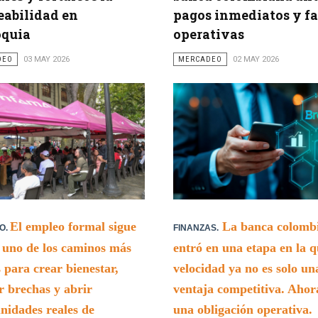
abilidad en
pagos inmediatos y fa
oquia
operativas
DEO
03 MAY 2026
MERCADEO
02 MAY 2026
El empleo formal sigue
La banca colomb
O.
FINANZAS.
 uno de los caminos más
entró en una etapa en la q
s para crear bienestar,
velocidad ya no es solo un
r brechas y abrir
ventaja competitiva. Ahor
nidades reales de
una obligación operativa.