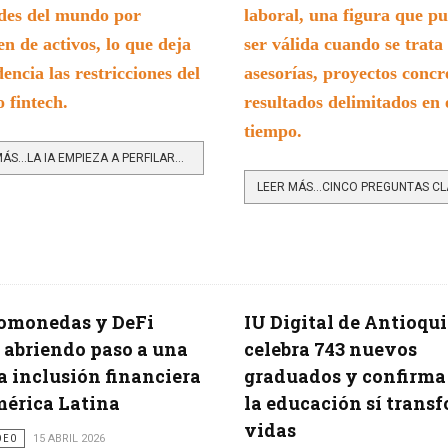
des del mundo por
laboral, una figura que p
n de activos, lo que deja
ser válida cuando se trata
dencia las restricciones del
asesorías, proyectos concr
 fintech.
resultados delimitados en 
tiempo.
LEER MÁS…LA IA EMPIEZA A PERFILARSE COMO LA NUEVA CONSEJERA DEL SISTEMA BANCARIO
tomonedas y DeFi
IU Digital de Antioqu
 abriendo paso a una
celebra 743 nuevos
 inclusión financiera
graduados y confirma
érica Latina
la educación sí trans
vidas
DEO
15 ABRIL 2026