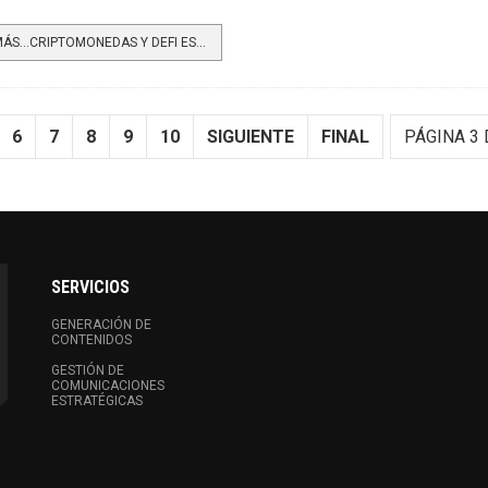
LEER MÁS…CRIPTOMONEDAS Y DEFI ESTÁN ABRIENDO PASO A UNA NUEVA INCLUSIÓN FINANCIERA EN AMÉRICA LATINA
6
7
8
9
10
SIGUIENTE
FINAL
PÁGINA 3 
SERVICIOS
GENERACIÓN DE
CONTENIDOS
GESTIÓN DE
COMUNICACIONES
ESTRATÉGICAS