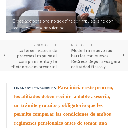
El traslado pensional no se define por impulso, sino con
requisitos, asesoría y tiempo
PREVIOUS ARTICLE
NEXT ARTICLE
La tercerización de
Medellín mueve sus
procesos impulsa el
barrios con nuevos
cumplimiento y la
ReCreos Deportivos para
eficiencia empresarial
actividad física y
en Colombia
bienestar
Para iniciar este proceso,
FINANZAS PERSONALES.
los afiliados deben recibir la doble asesoría,
un trámite gratuito y obligatorio que les
permite comparar las condiciones de ambos
regímenes pensionales antes de tomar una