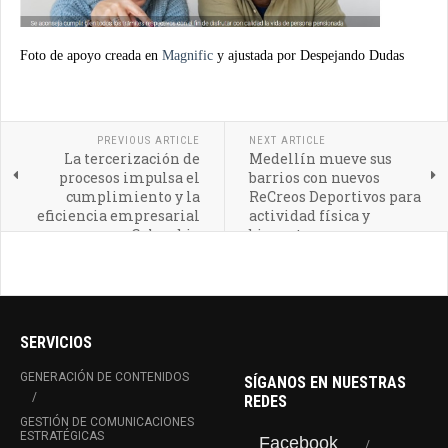
Foto de apoyo creada en
Magnific
y ajustada por Despejando Dudas
PREVIOUS ARTICLE
NEXT ARTICLE
La tercerización de
Medellín mueve sus
procesos impulsa el
barrios con nuevos
cumplimiento y la
ReCreos Deportivos para
eficiencia empresarial
actividad física y
en Colombia
bienestar
SERVICIOS
GENERACIÓN DE CONTENIDOS
SÍGANOS EN NUESTRAS
REDES
GESTIÓN DE COMUNICACIONES
ESTRATÉGICAS
Facebook