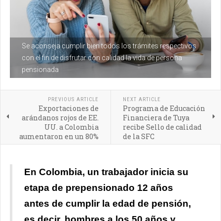
Se aconseja cumplir bien todos los trámites respectivos
con el fin de disfrutar con calidad la vida de persona
pensionada
PREVIOUS ARTICLE
NEXT ARTICLE
Exportaciones de
Programa de Educación
arándanos rojos de EE.
Financiera de Tuya
UU. a Colombia
recibe Sello de calidad
aumentaron en un 80%
de la SFC
En Colombia, un trabajador inicia su
etapa de prepensionado 12 años
antes de cumplir la edad de pensión,
es decir, hombres a los 50 años y