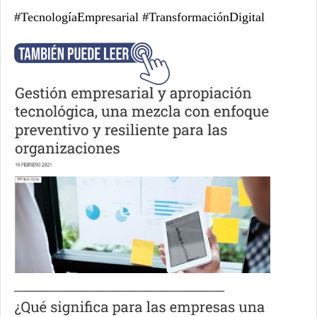
#TecnologíaEmpresarial #TransformaciónDigital
_________________________________