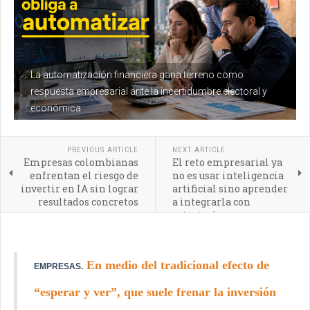
La automatización financiera gana terreno como
respuesta empresarial ante la incertidumbre electoral y
económica
PREVIOUS ARTICLE
NEXT ARTICLE
Empresas colombianas
El reto empresarial ya
enfrentan el riesgo de
no es usar inteligencia
invertir en IA sin lograr
artificial sino aprender
resultados concretos
a integrarla con
estrategia
En medio del tradicional efecto de
EMPRESAS.
“esperar y ver”, que suele frenar la inversión