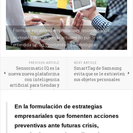
Formular estrategias empresariales resilientes a los
contextos de emergencia actuales no puede ser
entendida sin las oportunidades tecnológicas
PREVIOUS ARTICLE
NEXT ARTICLE
Sensormatic IQ es la
SmartTag de Samsung
nueva nueva plataforma
evita que se le extravíen
con inteligencia
sus objetos personales
artificial para tiendas y
pequeños comercios
En la formulación de estrategias
empresariales que fomenten acciones
preventivas ante futuras crisis,