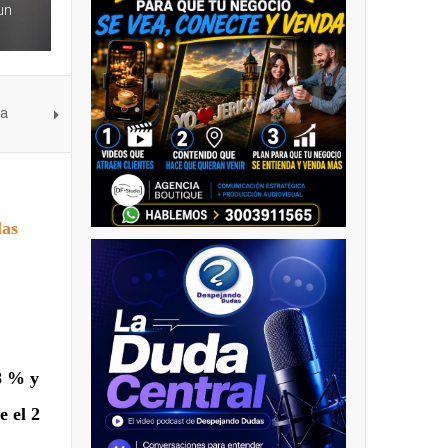
un
na
las
8 % y
e el 2