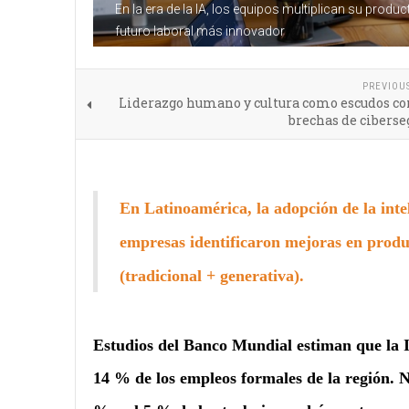
En la era de la IA, los equipos multiplican su prod
futuro laboral más innovador
PREVIOU
Liderazgo humano y cultura como escudos co
brechas de cibers
En Latinoamérica, la adopción de la inte
empresas identificaron mejoras en produ
(tradicional + generativa).
Estudios del Banco Mundial estiman que la 
14 % de los empleos formales de la región. No