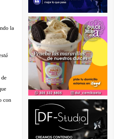
ando la
está
 de
que
o con