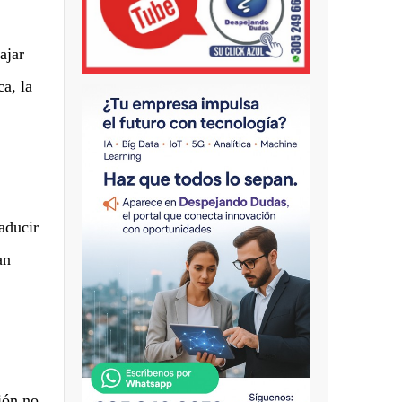
ajar
a, la
aducir
an
ión no