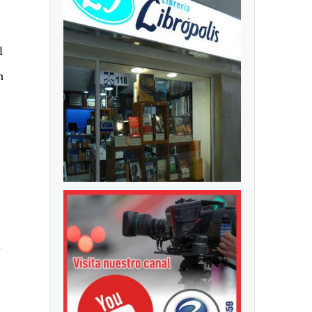
l
n
n