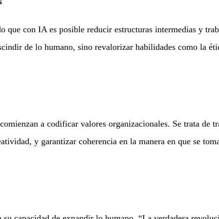
s
 que con IA es posible reducir estructuras intermedias y trab
scindir de lo humano, sino revalorizar habilidades como la étic
omienzan a codificar valores organizacionales. Se trata de tr
reatividad, y garantizar coherencia en la manera en que se tom
en su capacidad de expandir lo humano. “La verdadera revoluc