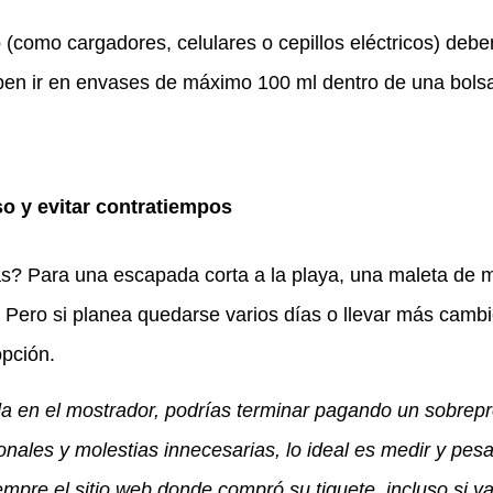
 (como cargadores, celulares o cepillos eléctricos) deben
eben ir en envases de máximo 100 ml dentro de una bols
so y evitar contratiempos
as? Para una escapada corta a la playa, una maleta de
o. Pero si planea quedarse varios días o llevar más camb
opción.
 en el mostrador, podrías terminar pagando un sobrepr
onales y molestias innecesarias, lo ideal es medir y pesa
empre el sitio web donde compró su tiquete, incluso si ya