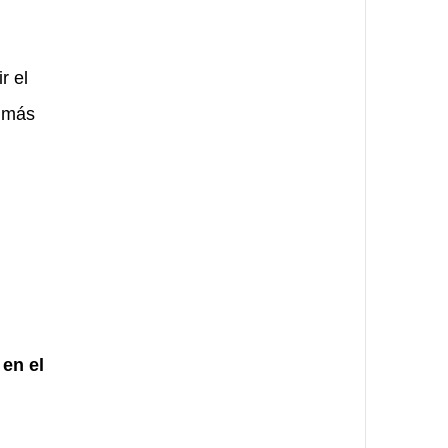
r el
a más
en el