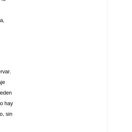
a,
rvar.
aje
ueden
no hay
o, sin