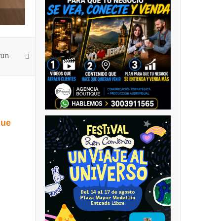
 un
que