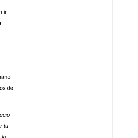
 ir
a
 mano
ios de
ecio
r tu
 lo