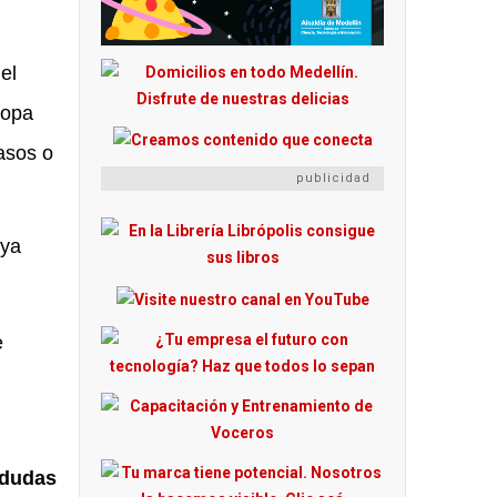
el
ropa
asos o
publicidad
 ya
e
 dudas