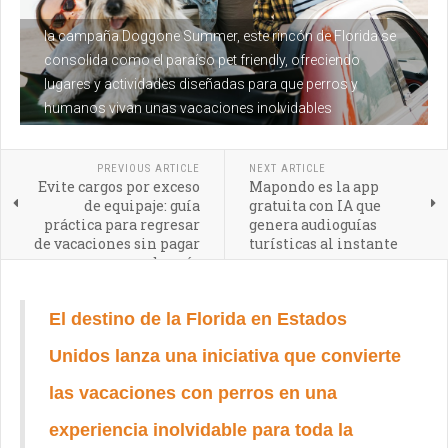
la campaña Doggone Summer, este rincón de Florida se
consolida como el paraíso pet friendly, ofreciendo
lugares y actividades diseñadas para que perros y
humanos vivan unas vacaciones inolvidables
PREVIOUS ARTICLE
NEXT ARTICLE
Evite cargos por exceso
Mapondo es la app
de equipaje: guía
gratuita con IA que
práctica para regresar
genera audioguías
de vacaciones sin pagar
turísticas al instante
de más
El destino de la Florida en Estados
Unidos lanza una iniciativa que convierte
las vacaciones con perros en una
experiencia inolvidable para toda la