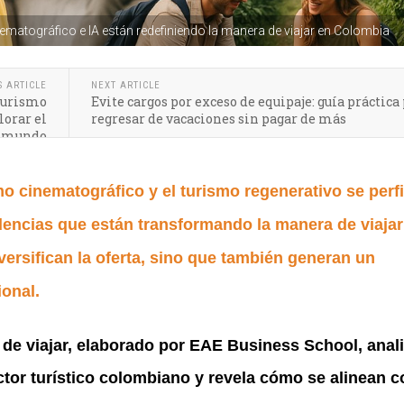
matográfico e IA están redefiniendo la manera de viajar en Colombia
S ARTICLE
NEXT ARTICLE
 turismo
Evite cargos por exceso de equipaje: guía práctica
orar el
regresar de vacaciones sin pagar de más
mundo
mo cinematográfico y el turismo regenerativo se perf
dencias que están transformando la manera de viajar
versifican la oferta, sino que también generan un
onal.
de viajar, elaborado por EAE Business School, anali
or turístico colombiano y revela cómo se alinean c