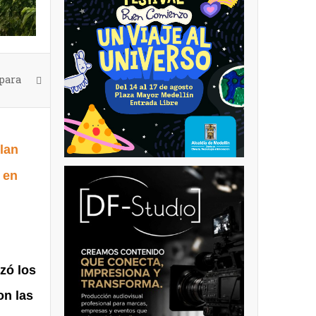
 para
ilan
 en
zó los
on las