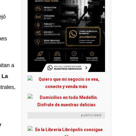
ejó
nes
itan a
.
La
trales,
publicidad
y