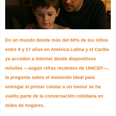
En un mundo donde más del 60% de los niños
entre 9 y 17 años en América Latina y el Caribe
ya acceden a internet desde dispositivos
móviles —según cifras recientes de UNICEF—,
la pregunta sobre el momento ideal para
entregar el primer celular a un menor se ha
vuelto parte de la conversación cotidiana en
miles de hogares.