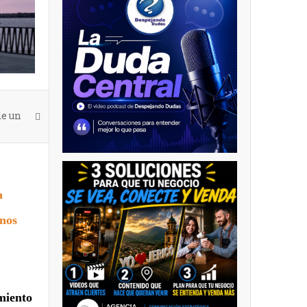
d
de un
a
inos
imiento