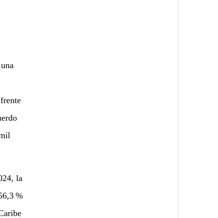
 una
 frente
uerdo
mil
024, la
 56,3 %
 Caribe