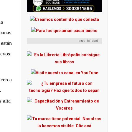
ha
rbanas
publicidad
 están
uevos
 cerca
.
 alta