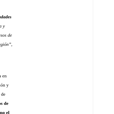
iudades
a y
esos de
región”
,
a en
ión y
 de
os de
mo el