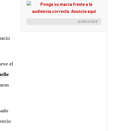
publicidad
pacio
ueve el
elle
raron
sado
recio