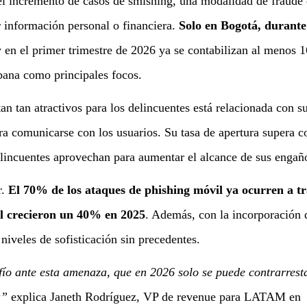
 el incremento de casos de smishing, una modalidad de fraude
r información personal o financiera.
Solo en Bogotá, durante
y en el primer trimestre de 2026 ya se contabilizan al menos 
abana como principales focos.
an tan atractivos para los delincuentes está relacionada con s
ra comunicarse con los usuarios. Su tasa de apertura supera c
elincuentes aprovechan para aumentar el alcance de sus engañ
r.
El 70% de los ataques de phishing móvil ya ocurren a t
al crecieron un 40% en 2025
. Además, con la incorporación 
o niveles de sofisticación sin precedentes.
fío ante esta amenaza, que en 2026 solo se puede contrarrest
a”
explica Janeth Rodríguez, VP de revenue para LATAM en