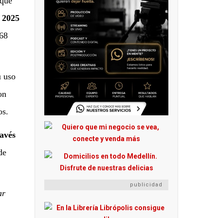
 que
 2025
168
u uso
on
os.
ravés
de
publicidad
ar