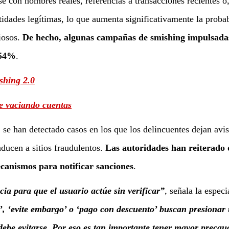
 con nombres reales, referencias a transacciones recientes o
tidades legítimas, lo que aumenta significativamente la proba
iosos.
De hecho, algunas campañas de smishing impulsada
 54%
.
shing 2.0
ue vaciando cuentas
se han detectado casos en los que los delincuentes dejan avi
ducen a sitios fraudulentos.
Las autoridades han reiterado 
mecanismos para notificar sanciones
.
cia para que el usuario actúe sin verificar”
, señala la especi
, ‘evite embargo’ o ‘pago con descuento’ buscan presionar
debe evitarse. Por eso es tan importante tener mayor precau