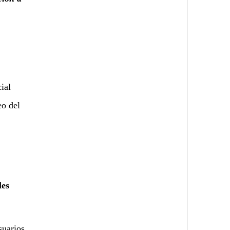
ial
eo del
les
suarios