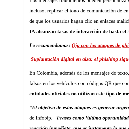
Los mensajes fraudulentos pueden personalizarse
incluso, replicar el tono de comunicación de en
de que los usuarios hagan clic en enlaces malic
IA alcanzan tasas de interacción de hasta el
Le recomendamos:
Ojo con los ataques de phi
Suplantación digital en alza: el phishing sig
En Colombia, además de los mensajes de texto, 
falsos en los vehículos con códigos QR que con
entidades oficiales no utilizan este tipo de 
“El objetivo de estos ataques es generar urgen
de Infobip.
"Frases como ‘última oportunidad’
reacción inmediata, que es justamente lo que 