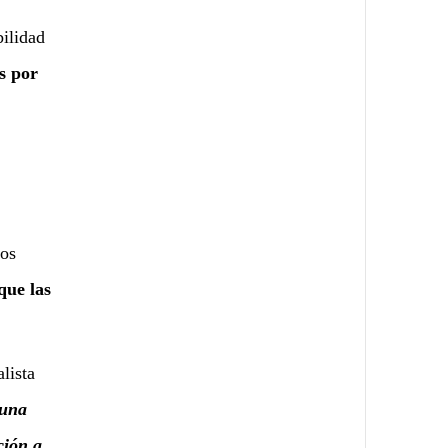
,
bilidad
s por
sos
que las
alista
 una
ción a