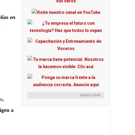
lías en
.
publicidad
o,
igen a