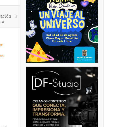
vación
bia
se
es