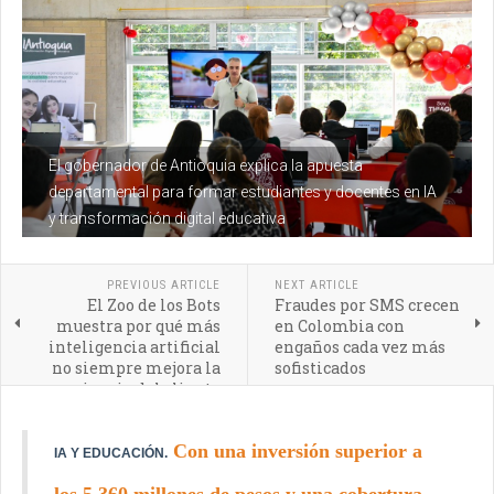
El gobernador de Antioquia explica la apuesta
departamental para formar estudiantes y docentes en IA
y transformación digital educativa
PREVIOUS ARTICLE
NEXT ARTICLE
El Zoo de los Bots
Fraudes por SMS crecen
muestra por qué más
en Colombia con
inteligencia artificial
engaños cada vez más
no siempre mejora la
sofisticados
experiencia del cliente
Con una inversión superior a
IA Y EDUCACIÓN.