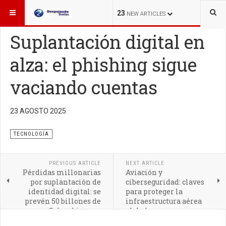
ESTÁ AQUÍ:
TECNOLOGÍA
23
NEW ARTICLES
Suplantación digital en
alza: el phishing sigue
vaciando cuentas
Un simple correo falso o un enlace manipulado puede
comprometer su cuenta bancaria. El phishing sigue
23 AGOSTO 2025
siendo la estafa digital más utilizada
TECNOLOGÍA
PREVIOUS ARTICLE
NEXT ARTICLE
Pérdidas millonarias
Aviación y
por suplantación de
ciberseguridad: claves
identidad digital: se
para proteger la
prevén 50 billones de
infraestructura aérea
pesos en Colombia para
global
2026