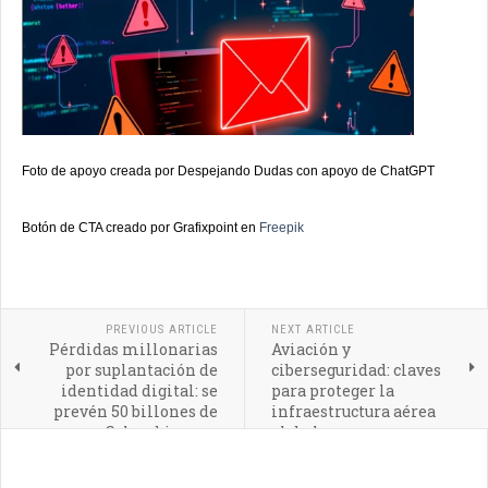
Foto de apoyo creada por Despejando Dudas con apoyo de ChatGPT
Botón de CTA creado por Grafixpoint en
Freepik
PREVIOUS ARTICLE
NEXT ARTICLE
Pérdidas millonarias
Aviación y
por suplantación de
ciberseguridad: claves
identidad digital: se
para proteger la
prevén 50 billones de
infraestructura aérea
pesos en Colombia para
global
2026