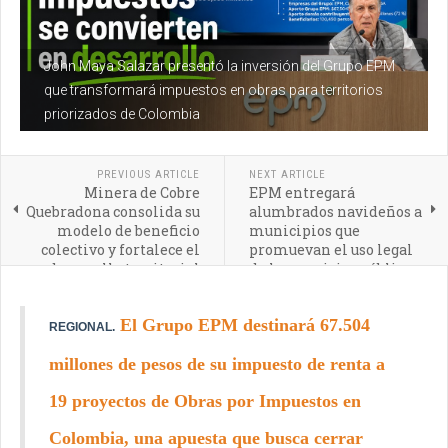
John Maya Salazar presentó la inversión del Grupo EPM
que transformará impuestos en obras para territorios
priorizados de Colombia
PREVIOUS ARTICLE
NEXT ARTICLE
Minera de Cobre
EPM entregará
Quebradona consolida su
alumbrados navideños a
modelo de beneficio
municipios que
colectivo y fortalece el
promuevan el uso legal
desarrollo territorial
de los servicios públicos
El Grupo EPM destinará 67.504
REGIONAL.
millones de pesos de su impuesto de renta a
19 proyectos de Obras por Impuestos en
Colombia, una apuesta que busca cerrar