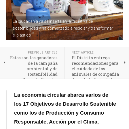
La ciudadanía ya se inserta en la iniciativa de
sostenibilidad y ha comenzado a reciclar y transformar
el plástico
PREVIOUS ARTICLE
NEXT ARTICLE
Estos son los ganadores
El Distrito entrega
de la campaña
recomendaciones para
ambiental y de
el cuidado de los
sostenibilidad
animales de compañía
Suroeste Circular
durante la Feria de las
Flores
La economía circular abarca varios de
los 17 Objetivos de Desarrollo Sostenible
como los de Producción y Consumo
Responsable, Acción por el Clima,