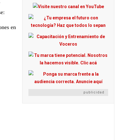
,
se:
ones en
publicidad