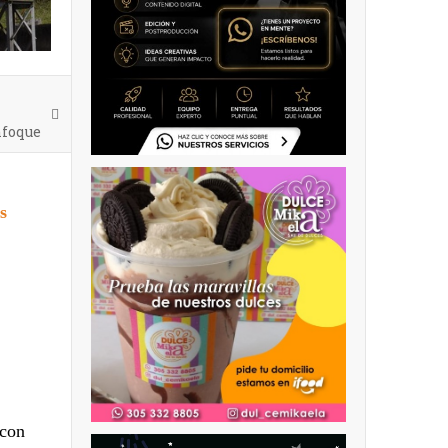
nfoque
s
 con