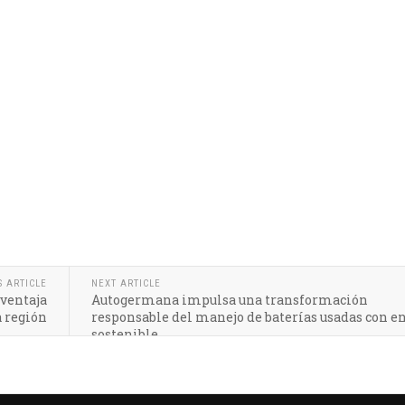
S ARTICLE
NEXT ARTICLE
 ventaja
Autogermana impulsa una transformación
a región
responsable del manejo de baterías usadas con e
sostenible