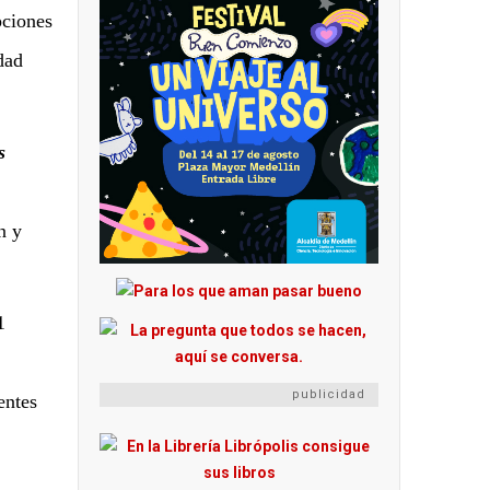
pciones
dad
s
n y
1
publicidad
entes