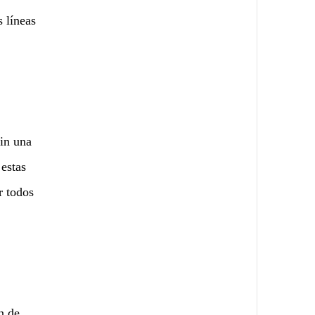
s líneas
Sin una
 estas
r todos
n de