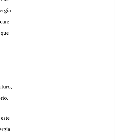
ergía
acan:
 que
uturo,
rio.
 este
ergía