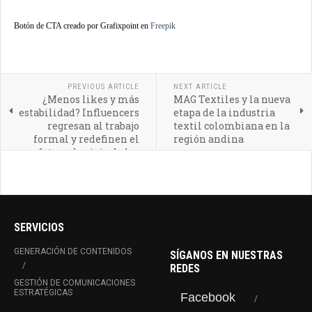
Botón de CTA creado por Grafixpoint en
Freepik
PREVIOUS ARTICLE
NEXT ARTICLE
¿Menos likes y más
MAG Textiles y la nueva
estabilidad? Influencers
etapa de la industria
regresan al trabajo
textil colombiana en la
formal y redefinen el
región andina
futuro de vivir de las
redes
SERVICIOS
GENERACIÓN DE CONTENIDOS
SÍGANOS EN NUESTRAS
REDES
GESTIÓN DE COMUNICACIONES
ESTRATÉGICAS
Facebook