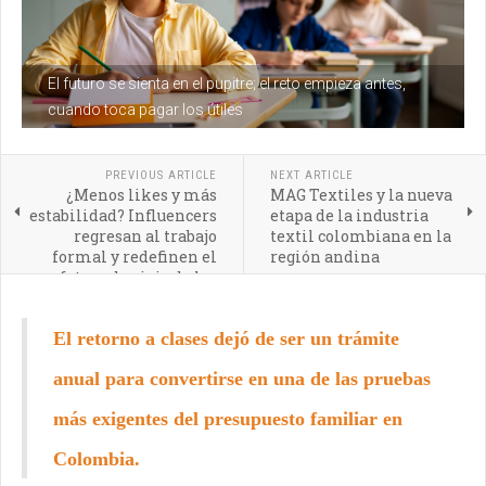
El futuro se sienta en el pupitre; el reto empieza antes,
cuando toca pagar los útiles
PREVIOUS ARTICLE
NEXT ARTICLE
¿Menos likes y más
MAG Textiles y la nueva
estabilidad? Influencers
etapa de la industria
regresan al trabajo
textil colombiana en la
formal y redefinen el
región andina
futuro de vivir de las
redes
El retorno a clases dejó de ser un trámite
anual para convertirse en una de las pruebas
más exigentes del presupuesto familiar en
Colombia.