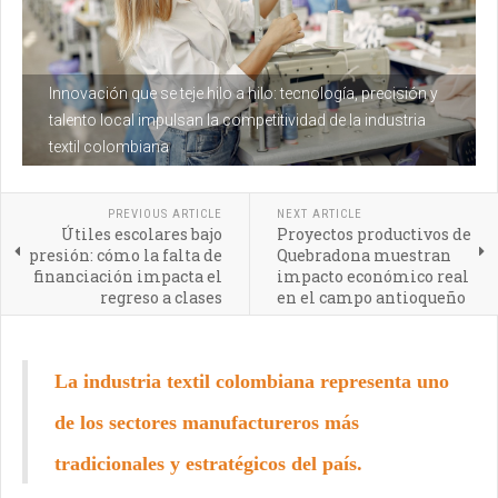
Innovación que se teje hilo a hilo: tecnología, precisión y
talento local impulsan la competitividad de la industria
textil colombiana
PREVIOUS ARTICLE
NEXT ARTICLE
Útiles escolares bajo
Proyectos productivos de
presión: cómo la falta de
Quebradona muestran
financiación impacta el
impacto económico real
regreso a clases
en el campo antioqueño
La industria textil colombiana representa uno
de los sectores manufactureros más
tradicionales y estratégicos del país.