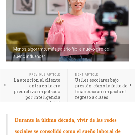
Menos algoritmo, más salario fijo: el nuevo giro del
sueño influencer
PREVIOUS ARTICLE
NEXT ARTICLE
La atención al cliente
Útiles escolares bajo
entra en la era
presión: cómo la falta de
predictiva impulsada
financiación impacta el
por inteligencia
regreso a clases
artificial
Durante la última década, vivir de las redes
sociales se consolidó como el sueño laboral de