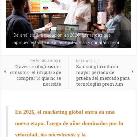
Del análisis a la ejecución: en 2026 las marcas que
apliquen estas tendencias, destacarán y ganarán mejor
PREVIOUS ARTICLE
NEXT ARTICLE
Claves sicológicas del
Samsung brinda un
consumo: el impulso de
mayor período de
comprar lo que no se
prueba del mercado para
necesita
tecnologías premium
En 2026, el marketing global entra en una
nueva etapa. Luego de años dominados por la
velocidad, los
microtrends
y la