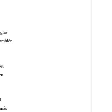
eglas
también
os.
en
l
 más