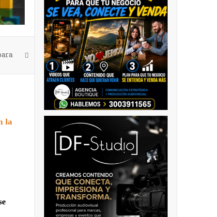
para
n la
se