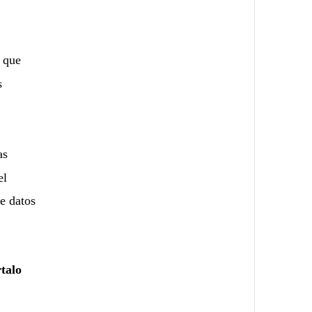
 que
s
as
el
de datos
talo