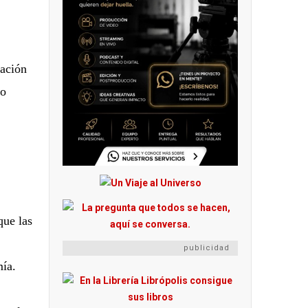
mación
io
que las
publicidad
mía.