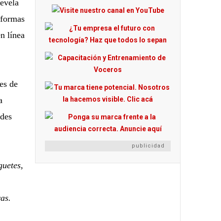
revela
aformas
n línea
es de
a
ades
publicidad
guetes,
vas.