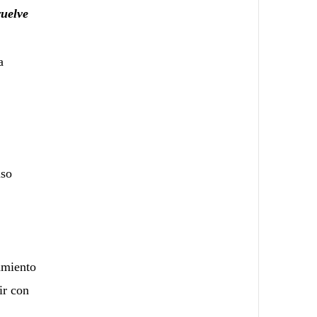
vuelve
a
uso
amiento
ir con