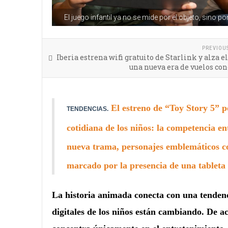
El juego infantil ya no se mide por el objeto, sino p
PREVIOU
Iberia estrena wifi gratuito de Starlink y alza el
una nueva era de vuelos co
El estreno de “Toy Story 5” p
TENDENCIAS.
cotidiana de los niños: la competencia ent
nueva trama, personajes emblemáticos c
marcado por la presencia de una tableta 
La historia animada conecta con una tendenci
digitales de los niños están cambiando. De ac