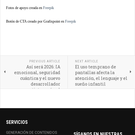
Fotos de apoyo creada en
Freepik
Botón de CTA creado por Grafixpoint en
Freepik
PREVIOUS ARTICLE
NEXT ARTICLE
Así será 2026: IA
El uso temprano de
emocional, seguridad
pantallas afecta la
cuántica y el nuevo
atención, el lenguaje y el
desarrollador
sueño infantil
renacentista según el
CTO de Amazon
SERVICIOS
GENERACIÓN DE CONTENIDOS
SÍGANOS EN NUESTRAS