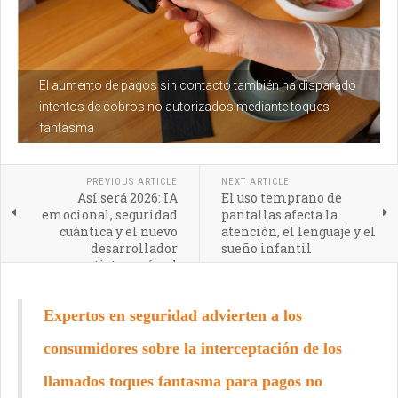
El aumento de pagos sin contacto también ha disparado
intentos de cobros no autorizados mediante toques
fantasma
PREVIOUS ARTICLE
NEXT ARTICLE
Así será 2026: IA
El uso temprano de
emocional, seguridad
pantallas afecta la
cuántica y el nuevo
atención, el lenguaje y el
desarrollador
sueño infantil
renacentista según el
CTO de Amazon
Expertos en seguridad advierten a los
consumidores sobre la interceptación de los
llamados toques fantasma para pagos no