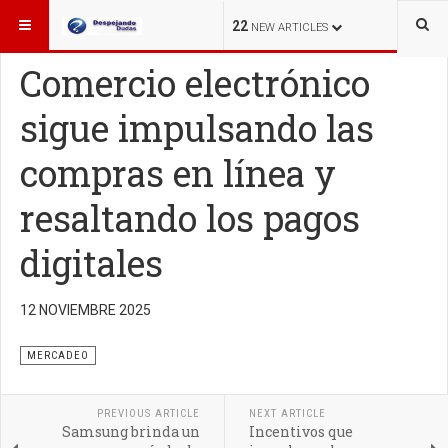
ESTÁ AQUÍ:
MERCADEO
22
NEW ARTICLES
Comercio electrónico
sigue impulsando las
compras en línea y
resaltando los pagos
digitales
El comercio electrónico se consolida como
protagonista del consumo digital y los consumidores
las plataformas en línea para comprar con seguridad,
12 NOVIEMBRE 2025
rapidez y múltiples opciones de pago
MERCADEO
PREVIOUS ARTICLE
NEXT ARTICLE
Samsung brinda un
Incentivos que