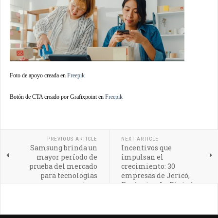
Foto de apoyo creada en
Freepik
Botón de CTA creado por Grafixpoint en
Freepik
PREVIOUS ARTICLE
NEXT ARTICLE
Samsung brinda un
Incentivos que
mayor período de
impulsan el
prueba del mercado
crecimiento: 30
para tecnologías
empresas de Jericó,
premium
Fredonia y La Pintada
acceden a apoyos
productivos