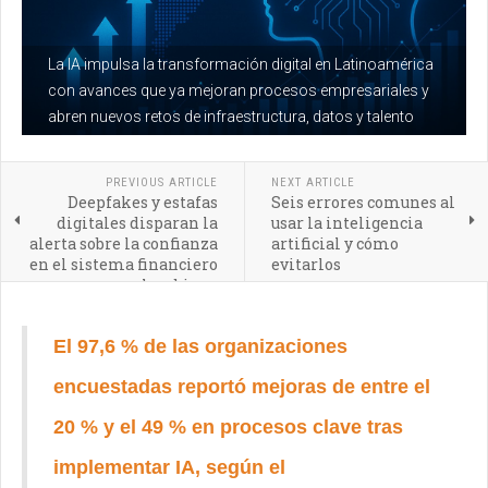
La IA impulsa la transformación digital en Latinoamérica
con avances que ya mejoran procesos empresariales y
abren nuevos retos de infraestructura, datos y talento
PREVIOUS ARTICLE
NEXT ARTICLE
Deepfakes y estafas
Seis errores comunes al
digitales disparan la
usar la inteligencia
alerta sobre la confianza
artificial y cómo
en el sistema financiero
evitarlos
colombiano
El 97,6 % de las organizaciones
encuestadas reportó mejoras de entre el
20 % y el 49 % en procesos clave tras
implementar IA, según el