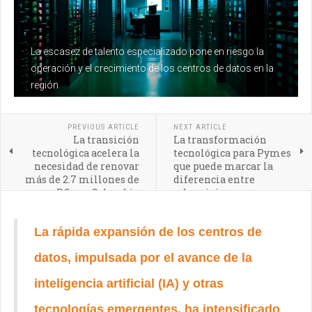
La escasez de talento especializado pone en riesgo la
operación y el crecimiento de los centros de datos en la
región
PREVIOUS ARTICLE
NEXT ARTICLE
La transición
La transformación
tecnológica acelera la
tecnológica para Pymes
necesidad de renovar
que puede marcar la
más de 2.7 millones de
diferencia entre
PCs en Colombia
sobrevivir y crecer
La rápida expansión de los centros de
datos, impulsada por el avance de la
inteligencia artificial (IA) y otras
tecnologías emergentes, ha intensificado