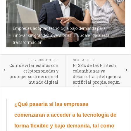
Empresas adoptan tecnología bajo demanda para
innovar sin grandes inversiones. TruScale lidera esta
transformación
PREVIOUS ARTICLE
NEXT ARTICLE
Cómo evitar estafas con
El 38% de las Fintech
criptomonedas y
colombianas ya
proteger su dinero en el
desarrolla inteligencia
mundo digital
artificial propia, según
informe del sector
¿Qué pasaría si las empresas
comenzaran a acceder a la tecnología de
forma flexible y bajo demanda, tal como