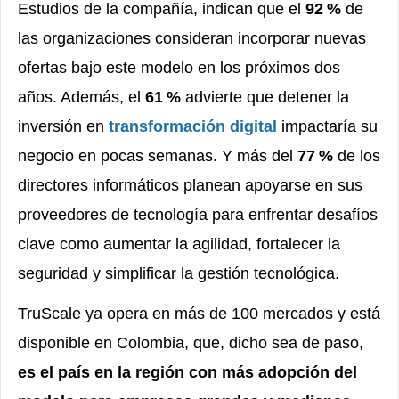
Estudios de la compañía, indican que el
92
%
de
las organizaciones consideran incorporar nuevas
ofertas bajo este modelo en los pr
ó
ximos dos
a
ñ
os. Adem
á
s, el
61
%
advierte que detener la
inversi
ó
n en
transformaci
ó
n digital
impactar
í
a su
negocio en pocas semanas. Y más del
77
%
de los
directores inform
á
ticos planean apoyarse en sus
proveedores de tecnolog
í
a para enfrentar desaf
í
os
clave como aumentar la agilidad, fortalecer la
seguridad y simplificar la gesti
ó
n tecnol
ó
gica.
TruScale ya opera en más de 100 mercados y está
disponible en Colombia, que, dicho sea de paso,
es el país en la región con más adopción del