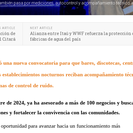
ín también pasa por mediciones, autocontrol y acompañamiento técnico a
S ARTICLE
NEXT ARTICLE
ación de
Alianza entre Itaú y WWF refuerza la protección 
l Citará
fábricas de agua del país
ó una nueva convocatoria para que bares, discotecas, cent
os establecimientos nocturnos reciban acompañamiento téc
mas de control de ruido.
tre de 2024, ya ha asesorado a más de 100 negocios y busc
ones y fortalecer la convivencia con las comunidades.
 oportunidad para avanzar hacia un funcionamiento más