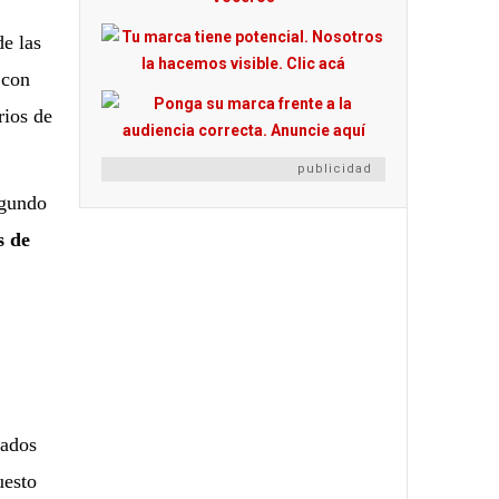
de las
 con
rios de
publicidad
egundo
s de
sados
uesto