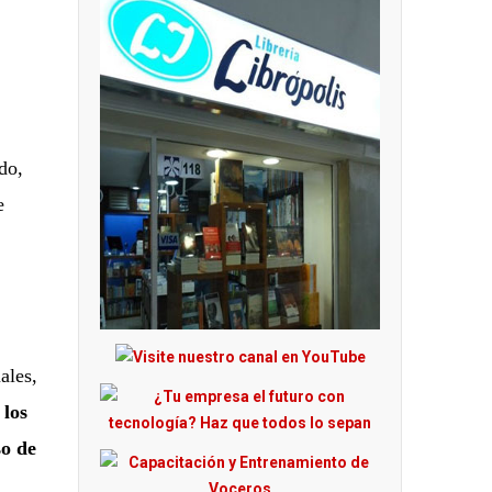
do,
e
ales,
 los
so de