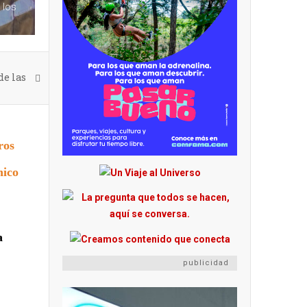
 los
de las
ros
nico
a
publicidad