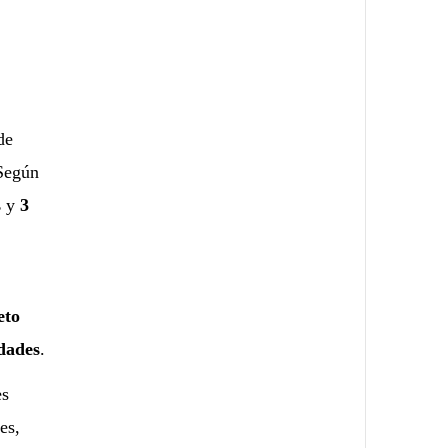
de
Según
s
y
3
eto
idades
.
es
es,