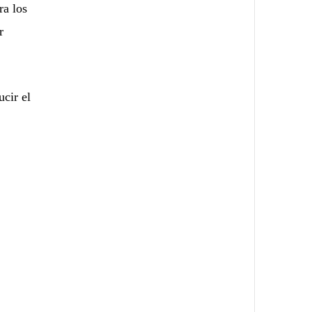
ra los
r
cir el