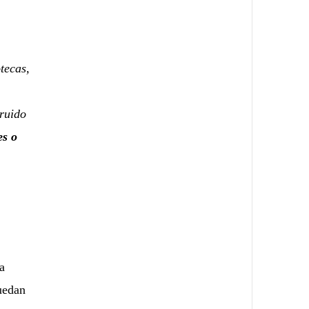
tecas,
 ruido
es o
a
uedan