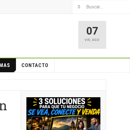
07
VIE
,
AGO
EMAS
CONTACTO
án