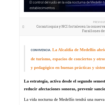
El control del ruido en la vida nocturna de Medell
establecimientos
PREVIOU
Corantioquia y NCI fortalecen la conserv
Farallones de
La Alcaldía de Medellín abri
CONVIVENCIA.
de turismo, espacios de conciertos y otr
y pedagógico en buenas prácticas y siste
La estrategia, activa desde el segundo semes
reducir afectaciones sonoras, prevenir sanci
La vida nocturna de Medellín tendrá una nueva