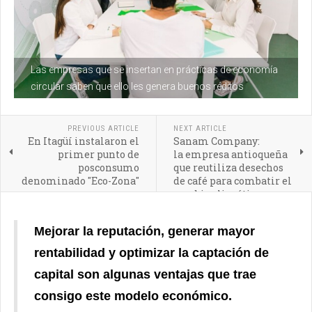
Las empresas que se insertan en prácticas de economía
circular saben que ello les genera buenos réditos
PREVIOUS ARTICLE
NEXT ARTICLE
En Itagüí instalaron el
Sanam Company:
primer punto de
la empresa antioqueña
posconsumo
que reutiliza desechos
denominado "Eco-Zona"
de café para combatir el
cambio climático
Mejorar la reputación, generar mayor
rentabilidad y optimizar la captación de
capital son algunas ventajas que trae
consigo este modelo económico.