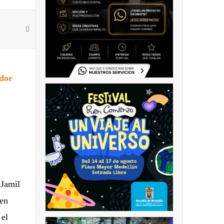
ador
 Jamil
 en
 el