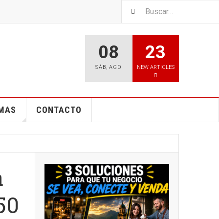
08
23
SÁB
,
AGO
NEW ARTICLES
EMAS
CONTACTO
a
50