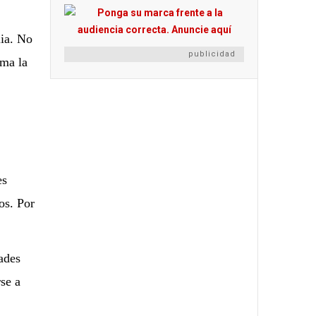
lia. No
publicidad
rma la
es
os. Por
ades
rse a