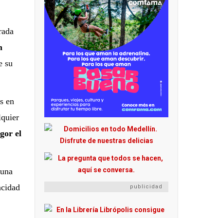
rada
n
e su
as en
lquier
gor el
 una
acidad
publicidad