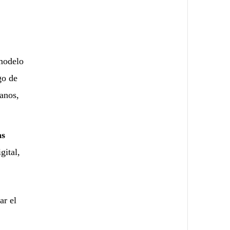
 modelo
go de
anos,
as
gital,
ar el