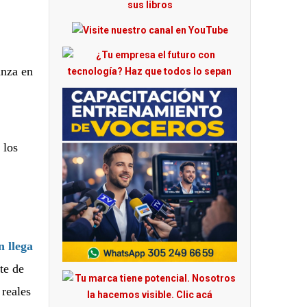
anza en
 los
 llega
nte de
 reales