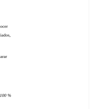
nocer
ciados,
arar
 100 %