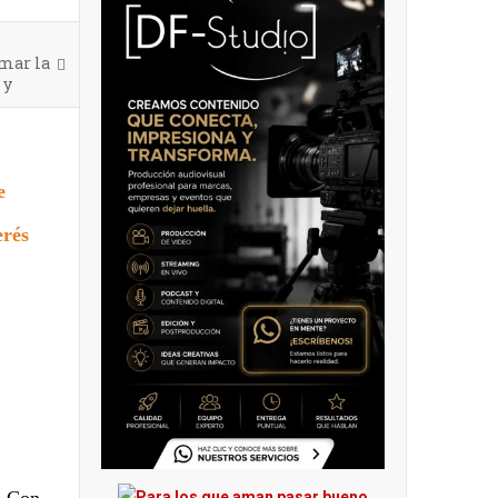
rmar la
 y
e
erés