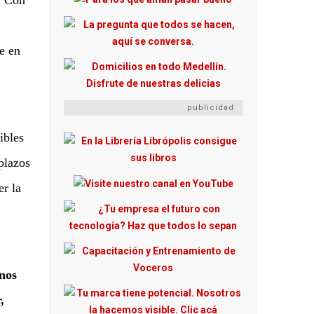
. Con
e en
publicidad
ibles
plazos
er la
anos
,