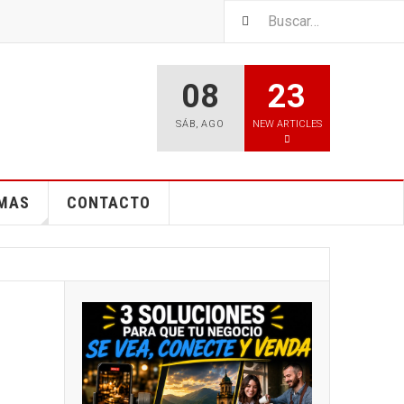
08
23
SÁB
,
AGO
NEW ARTICLES
EMAS
CONTACTO