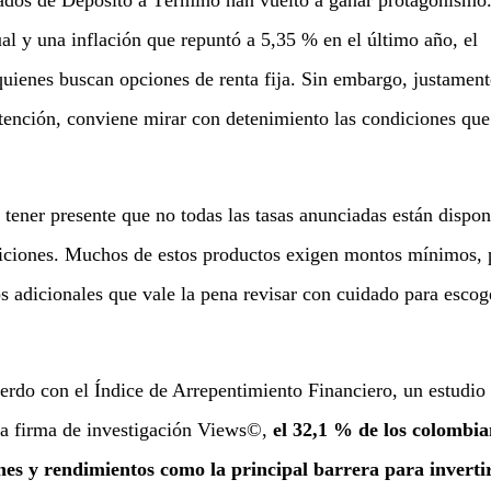
icados de Depósito a Término han vuelto a ganar protagonismo
al y una inflación que repuntó a 5,35 % en el último año, el
quienes buscan opciones de renta fija. Sin embargo, justament
tención, conviene mirar con detenimiento las condiciones que
tener presente que no todas las tasas anunciadas están dispon
diciones. Muchos de estos productos exigen montos mínimos, 
os adicionales que vale la pena revisar con cuidado para escog
rdo con el Índice de Arrepentimiento Financiero, un estudio
a firma de investigación Views©,
el 32,1 % de los colombi
iones y rendimientos como la principal barrera para invertir