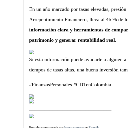
En un año marcado por tasas elevadas, presión 
Arrepentimiento Financiero, lleva al 46 % de l
información clara y herramientas de compara
patrimonio y generar rentabilidad real
.
Si esta información puede ayudarle a alguien a
tiempos de tasas altas, una buena inversión ta
#FinanzasPersonales #CDTenColombia
________________________________
Foto de apoyo creada por
katemangostar
en
Freepik