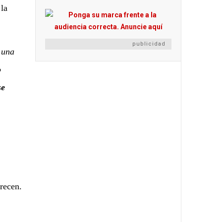
 la
publicidad
 una
o
se
arecen.