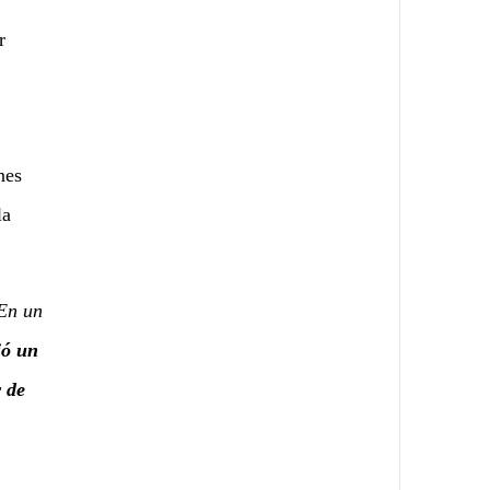
r
nes
la
 En un
ió un
 de