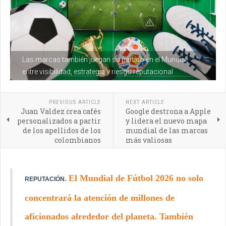
Las marcas también juegan su partido en el Mundial,
entre visibilidad, estrategia y riesgo reputacional
PREVIOUS ARTICLE
NEXT ARTICLE
Juan Valdez crea cafés
Google destrona a Apple
personalizados a partir
y lidera el nuevo mapa
de los apellidos de los
mundial de las marcas
colombianos
más valiosas
El Mundial de Fútbol 2026 no solo
REPUTACIÓN.
concentrará la atención de millones de
aficionados alrededor del planeta. También