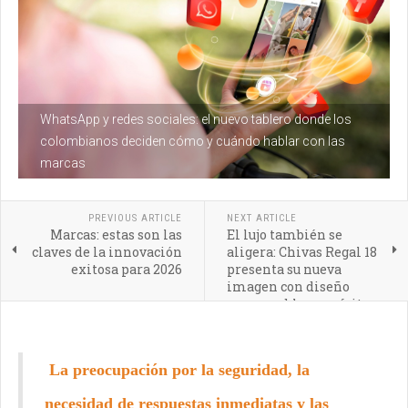
WhatsApp y redes sociales: el nuevo tablero donde los
colombianos deciden cómo y cuándo hablar con las
marcas
PREVIOUS ARTICLE
NEXT ARTICLE
Marcas: estas son las
El lujo también se
claves de la innovación
aligera: Chivas Regal 18
exitosa para 2026
presenta su nueva
imagen con diseño
responsable y espíritu
verde
La preocupación por la seguridad, la
necesidad de respuestas inmediatas y las