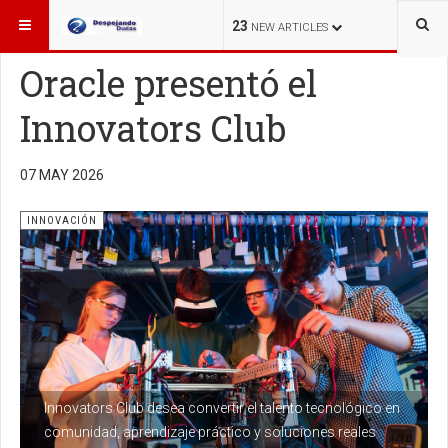
ESTÁ AQUÍ:
INNOVACIÓN
23
NEW ARTICLES
Oracle presentó el
Innovators Club
07 MAY 2026
INNOVACIÓN
Innovators Club desea convertir el talento tecnológico en
comunidad, aprendizaje práctico y soluciones reales