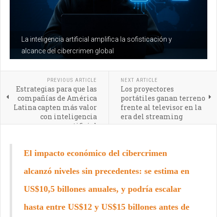
La inteligencia artificial amplifica la sofisticación y
alcance del cibercrimen global
PREVIOUS ARTICLE
NEXT ARTICLE
Estrategias para que las
Los proyectores
compañías de América
portátiles ganan terreno
Latina capten más valor
frente al televisor en la
con inteligencia
era del streaming
artificial
El impacto económico del cibercrimen
alcanzó niveles sin precedentes: se estima en
US$10,5 billones anuales, y podría escalar
hasta entre US$12 y US$15 billones antes de