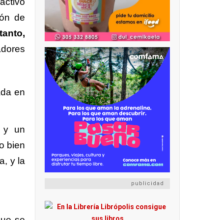
activo
ión de
tanto,
adores
ada en
s y un
o bien
a, y la
publicidad
que se