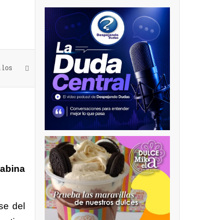
 los
cabina
se del