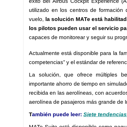
éxito del Airbus Cockpit Experience (A
utilizado en los centros de formación 
vuelo,
la solución MATe está habilitad
los pilotos pueden usar el servicio 
capaces de monitorear y seguir su progre
Actualmente está disponible para la fam
competencias” y el estándar de referen
La solución, que ofrece múltiples b
importante ahorro de tiempo en simulador
recibida en las aerolíneas, con acuerdos
aerolínea de pasajeros más grande de In
T
ambién puede leer:
Siete tendencias
MATe Suite está disponible como paqu