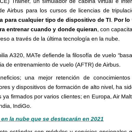
CE) Trainer, un simulador de cabina virtual e inter
de Airbus para los cursos de licencias de tripulac
a para cualquier tipo de dispositivo de TI
.
Por lo 
para entrenar cuando y donde quieran
, con capacit
so a través de la última tecnología en la nube.
ilia A320, MATe defiende la filosofía de vuelo “bas
cia de entrenamiento de vuelo (AFTR) de Airbus.
eneficios; una mejor retención de conocimiento
es y dispositivos de formación de alto nivel, ha sid
 ya firmados por varios clientes; en Europa, Air Malt
dia, IndiGo.
 en la nube que se destacarán en 2021
ete estándar con módulos y servicios opcionales 