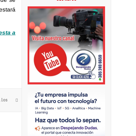
estará
esta a
 los