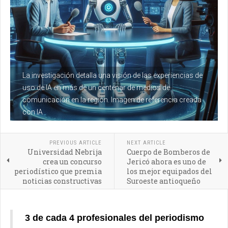
La investigación detalla una visión de las experiencias de
uso de IA en más de un centenar de medios de
comunicación en la región. Imagen de referencia creada
con IA
PREVIOUS ARTICLE
NEXT ARTICLE
Universidad Nebrija
Cuerpo de Bomberos de
crea un concurso
Jericó ahora es uno de
periodístico que premia
los mejor equipados del
noticias constructivas
Suroeste antioqueño
3 de cada 4 profesionales del periodismo