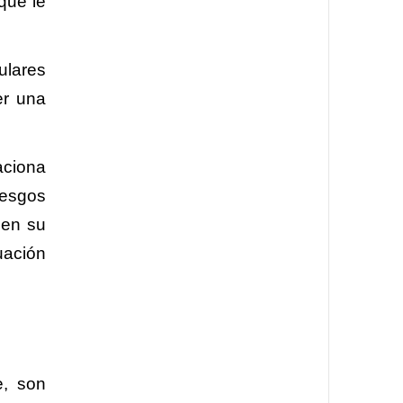
que le
ulares
er una
aciona
iesgos
 en su
uación
e, son