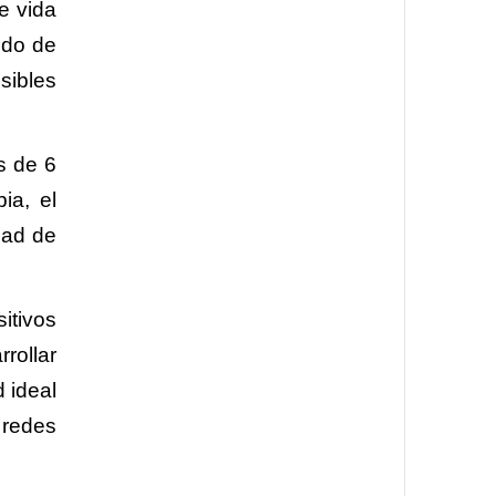
e vida
ido de
sibles
s de 6
ia, el
dad de
itivos
rollar
d ideal
 redes