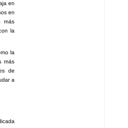
aja en
ños en
os más
con la
omo la
os más
des de
udar a
dicada