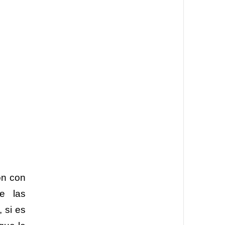
ón con
de las
 si es