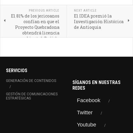
PREVIOUS ARTICLE
NEXT ARTICLE
El 81% de los jericoanos
El IDEA premió la
confían en que el
Investigación Histórica
Proyecto Quebradona
de Antioquia
obtendrá licencia
ambiental: Brújula
Minera
SERVICIOS
GENERACIÓN DE CONTENIDOS
SÍGANOS EN NUESTRAS
REDES
GESTIÓN DE COMUNICACIONES
ESTRATÉGICAS
Facebook
Twitter
Youtube