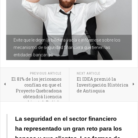
Evite que le dejen la billetera vacía e infórmese sobre los
mecanismo de seguridad financiera que tienen las
entidades bancarias
PREVIOUS ARTICLE
NEXT ARTICLE
El 81% de los jericoanos
El IDEA premió la
confían en que el
Investigación Histórica
Proyecto Quebradona
de Antioquia
obtendrá licencia
ambiental: Brújula
Minera
La seguridad en el sector financiero
ha representado un gran reto para los