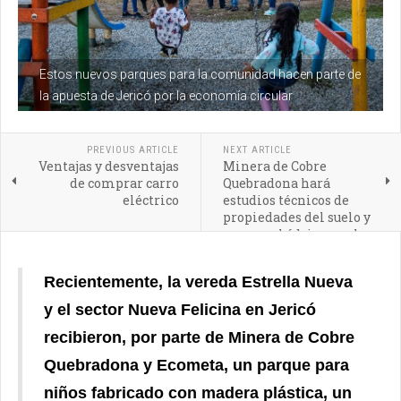
Estos nuevos parques para la comunidad hacen parte de
la apuesta de Jericó por la economía circular
PREVIOUS ARTICLE
NEXT ARTICLE
Ventajas y desventajas
Minera de Cobre
de comprar carro
Quebradona hará
eléctrico
estudios técnicos de
propiedades del suelo y
recursos hídricos en la
vereda la Soledad de
Jericó
Recientemente, la vereda Estrella Nueva
y el sector Nueva Felicina en Jericó
recibieron, por parte de Minera de Cobre
Quebradona y Ecometa, un parque para
niños fabricado con madera plástica, un