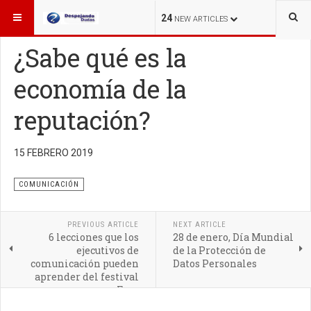
ESTÁ AQUÍ:
OTROS TEMAS
COMUNICACIÓN
24
NEW ARTICLES
¿Sabe qué es la
economía de la
reputación?
Las formas en que las organizaciones deben construir y
mantener la confianza y ganar credibilidad continúan
15 FEBRERO 2019
evolucionando
COMUNICACIÓN
PREVIOUS ARTICLE
NEXT ARTICLE
6 lecciones que los
28 de enero, Día Mundial
ejecutivos de
de la Protección de
comunicación pueden
Datos Personales
aprender del festival
Fyre