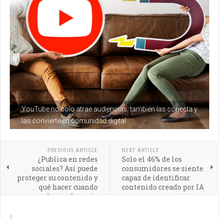
YouTube no solo atrae audiencias, también las conecta y
las convierte en comunidad digital
PREVIOUS ARTICLE
NEXT ARTICLE
¿Publica en redes
Solo el 46% de los
sociales? Así puede
consumidores se siente
proteger su contenido y
capaz de identificar
qué hacer cuando
contenido creado por IA
alguien lo copia