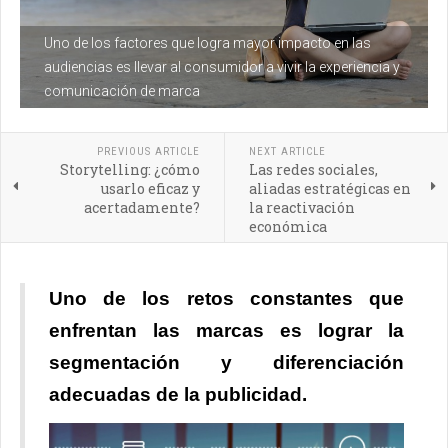
Uno de los factores que logra mayor impacto en las
audiencias es llevar al consumidor a vivir la experiencia y
comunicación de marca
PREVIOUS ARTICLE
NEXT ARTICLE
Storytelling: ¿cómo
Las redes sociales,
usarlo eficaz y
aliadas estratégicas en
acertadamente?
la reactivación
económica
Uno de los retos constantes que
enfrentan las marcas es lograr la
segmentación y diferenciación
adecuadas de la publicidad.